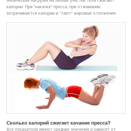
Физические нагрузки на любые участки тела сжигают
калории. При “накачке” пресса, при отжимании
затрачиваются калории и “тают” жировые отложения.
Сколько калорий сжигает качание пресса?
Все показатели имеют средние значения и зависят от