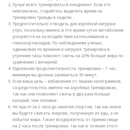
Лучше всего тренироваться ежедневно. Если это
невозможно, старайтесь выделять время на
тренировки трижды в неделю.
Предпочтительно отводить для аэробной нагрузки
утро, поскольку именно в это время суток метаболизм
ускоряется из-за воздействия катехоламинов и
глюкокортикоидов. По наблюдениям ученых,
одинаковая по времени и нагрузке тренировка в
утренние часы поможет сжечь на 20% больше жира по
сравнению с вечерней.
Идеальная продолжительность тренировки – 1 час,
минимум вы должны заниматься 30 минут.
Если ваша цель – избавление от лишних килограммов,
сосредоточьтесь именно на аэробных тренировках,
так как они позволяют сжечь в два раза больше
калорий, чем силовые.
Не ешьте за 2 часа до занятия спортом, так как иначе
вы будете сжигать энергию, полученную из еды, а не
избытки жира. Также воздержитесь от приема пищи
на 2 часа после тренировки, так как в течение этого