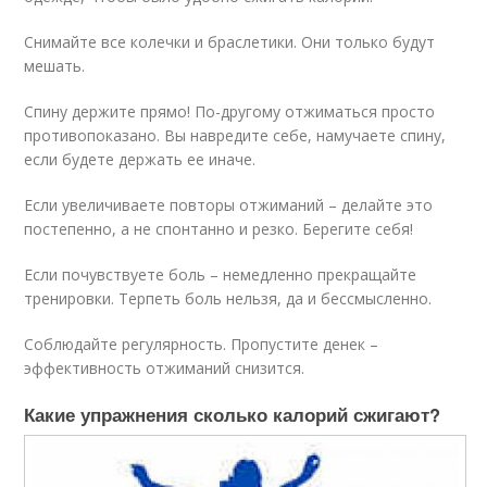
Снимайте все колечки и браслетики. Они только будут
мешать.
Спину держите прямо! По-другому отжиматься просто
противопоказано. Вы навредите себе, намучаете спину,
если будете держать ее иначе.
Если увеличиваете повторы отжиманий – делайте это
постепенно, а не спонтанно и резко. Берегите себя!
Если почувствуете боль – немедленно прекращайте
тренировки. Терпеть боль нельзя, да и бессмысленно.
Соблюдайте регулярность. Пропустите денек –
эффективность отжиманий снизится.
Какие упражнения сколько калорий сжигают?