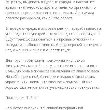
существу, выживать в суровые холода. В настоящее
время такая необходимость отпала, но организм, по
привычке, продолжает его накапливать. Для начала
давайте разберёмся, как он это делает.
В первую очередь, в жировые клетки перерабатываются
углеводы. Если употреблять углеводы сверх нормы, они
будут трансформироваться в жировые отложения и
«оседать» в области живота, бедер, верхней части рук и
ног, у женщин - еще и в области груди.
Для того, чтобы сжечь подкожный жир, одной
физкультуры мало. Зачастую питание играет намного
большую роль в процессе избавления от лишнего веса.
Но сейчас речь пойдёт исключительно о физических
упражнениях. Запомните главное – подкожный жир
хорошо сжигается при регулярных кардио тренировках.
Приседания Табата
Это метод высокоинтенсивной интервальной