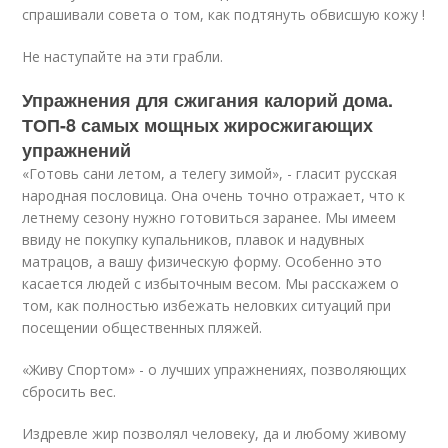
спрашивали совета о том, как подтянуть обвисшую кожу !
Не наступайте на эти грабли.
Упражнения для сжигания калорий дома.
ТОП-8 самых мощных жиросжигающих
упражнений
«Готовь сани летом, а телегу зимой», - гласит русская
народная пословица. Она очень точно отражает, что к
летнему сезону нужно готовиться заранее. Мы имеем
ввиду не покупку купальников, плавок и надувных
матрацов, а вашу физическую форму. Особенно это
касается людей с избыточным весом. Мы расскажем о
том, как полностью избежать неловких ситуаций при
посещении общественных пляжей.
«Живу Спортом» - о лучших упражнениях, позволяющих
сбросить вес.
Издревле жир позволял человеку, да и любому живому