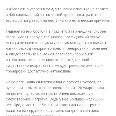
Я абсолютно уверен в том, что Ваша клиентка не теряет
и 400 килокалорий за час своей тренировки, да и то с
большой поправкой на вес. И на это есть веские причины.
Главная из них состоит в том, что эта женщина, скорее
всего, имеет слабую тренированность (низкий тонус
мышц и незначительную мышечную массу, что означает
низкий расход калорий во время тренировки и после неё).
А следовательно не может развивать серьёзной
интенсивности на тренировке. Расход калорий
существенно возрастает и между тренировками, если
тренировки достаточно интенсивны.
Даже если Ваша клиентка сильно потеет и устаёт, её
пульс при этом может не превышать и 120 ударов, или,
напротив, пульс может быть очень высоким при
смехотворной нагрузке. Ведь у неё большой излишний
вес. Представьте себе, какая колоссальная нагрузка
ложится на сердце и на суставы, когда эта женщина