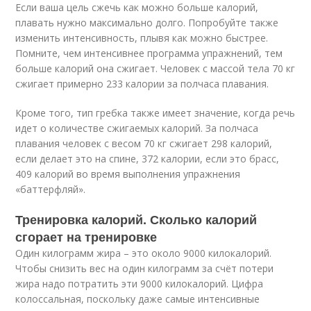
Если ваша цель сжечь как можно больше калорий,
плавать нужно максимально долго. Попробуйте также
изменить интенсивность, плывя как можно быстрее.
Помните, чем интенсивнее программа упражнений, тем
больше калорий она сжигает. Человек с массой тела 70 кг
сжигает примерно 233 калории за полчаса плавания.
Кроме того, тип гребка также имеет значение, когда речь
идет о количестве сжигаемых калорий. За полчаса
плавания человек с весом 70 кг сжигает 298 калорий,
если делает это на спине, 372 калории, если это брасс,
409 калорий во время выполнения упражнения
«баттерфляй».
Тренировка калорий. Сколько калорий
сгорает на тренировке
Один килограмм жира – это около 9000 килокалорий.
Чтобы снизить вес на один килограмм за счёт потери
жира надо потратить эти 9000 килокалорий. Цифра
колоссальная, поскольку даже самые интенсивные