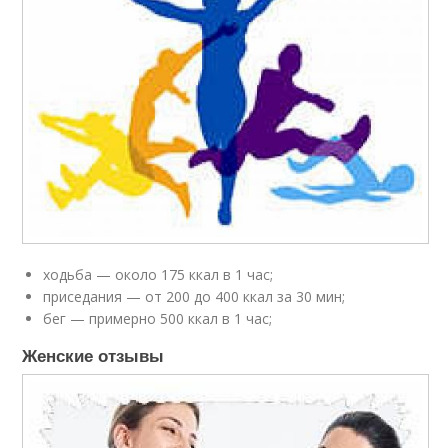
ходьба — около 175 ккал в 1 час;
приседания — от 200 до 400 ккал за 30 мин;
бег — примерно 500 ккал в 1 час;
Женские отзывы