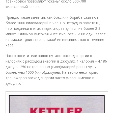
тренировки позволяют “сжечь” около 500-700
килокалорий за час.
Правда, такие занятия, как бокс или борьба сжигают
более 1000 килокалорий в час. Но нетрудно заметить,
что поединки в этих видах спорта длятся не более 2-3
минут. Слишком высокая интенсивность. И ни один атлет
не сможет двигаться с такой интенсивностью в течение
часа.
Часто посетители залов путают расход энергии в
калориях с расходом энергии в джоулях. 1 калория = 4,186
джоуля. 250 потраченных (кило)калорий равны чуть
более, чем 1000 (кило)джоулей. На табло некоторых
тренажёров расход энергии часто указан именно в
джоулях.