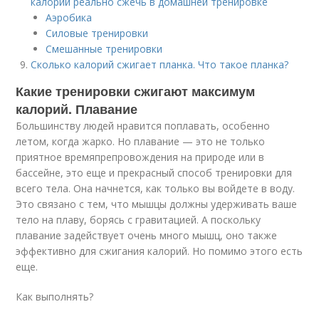
калорий реально сжечь в домашней тренировке
Аэробика
Силовые тренировки
Смешанные тренировки
Сколько калорий сжигает планка. Что такое планка?
Какие тренировки сжигают максимум
калорий. Плавание
Большинству людей нравится поплавать, особенно
летом, когда жарко. Но плавание — это не только
приятное времяпрепровождения на природе или в
бассейне, это еще и прекрасный способ тренировки для
всего тела. Она начнется, как только вы войдете в воду.
Это связано с тем, что мышцы должны удерживать ваше
тело на плаву, борясь с гравитацией. А поскольку
плавание задействует очень много мышц, оно также
эффективно для сжигания калорий. Но помимо этого есть
еще.
Как выполнять?