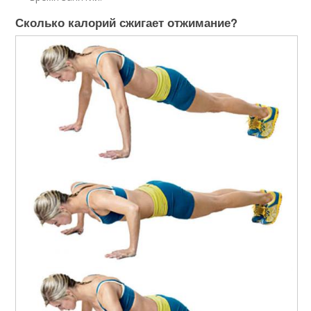
Сколько калорий сжигает отжимание?