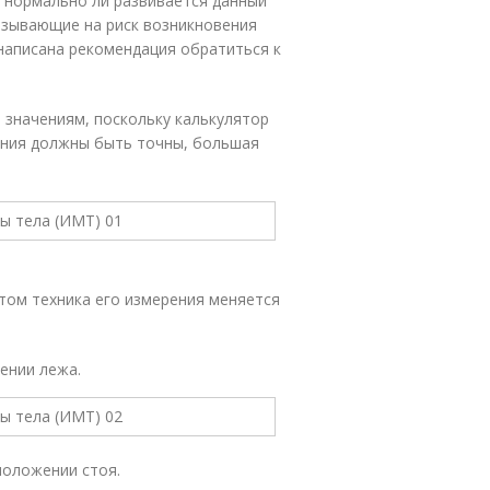
 нормально ли развивается данный
азывающие на риск возникновения
написана рекомендация обратиться к
 значениям, поскольку калькулятор
рения должны быть точны, большая
том техника его измерения меняется
ении лежа.
положении стоя.