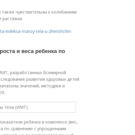
й также чувствительны к колебаниям
и растяжки.
heta-indeksa-massy-tela-u-zhenshchin-
роста и веса ребенка по
?
 ИМТ, разработанных Всемирной
сследования развития здоровых детей
иапазоны значений, методики и
ОЗ.
оказатели ребенка в комплексе (вес,
еса по сравнению с упрощенными