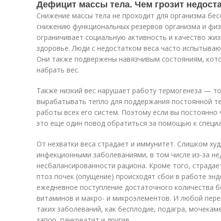
Дефицит массы тела. Чем грозит недост
Снижение массы тела не проходит для организма бес
снижению функциональных резервов организма и физи
ограничивает социальную активность и качество жиз
здоровье. Люди с недостатком веса часто испытываю
Они также подвержены навязчивым состояниям, кото
набрать вес.
Также низкий вес нарушает работу термогенеза — то
вырабатывать тепло для поддержания постоянной те
работы всех его систем. Поэтому если вы постоянно 
это еще один повод обратиться за помощью к специа
От нехватки веса страдает и иммунитет. Слишком х
инфекционными заболеваниями, в том числе из-за не
несбалансированности рациона. Кроме того, страдае
птоз почек (опущение) происходят сбои в работе эн
ежедневное поступление достаточного количества бе
витаминов и макро- и микроэлементов. И любой пер
таких заболеваний, как бесплодие, подагра, мочекам
запор, панкреатит и другие.