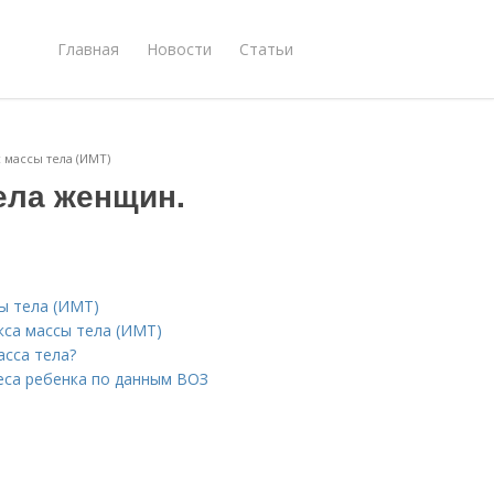
Главная
Новости
Статьи
 массы тела (ИМТ)
ела женщин.
ы тела (ИМТ)
кса массы тела (ИМТ)
асса тела?
веса ребенка по данным ВОЗ