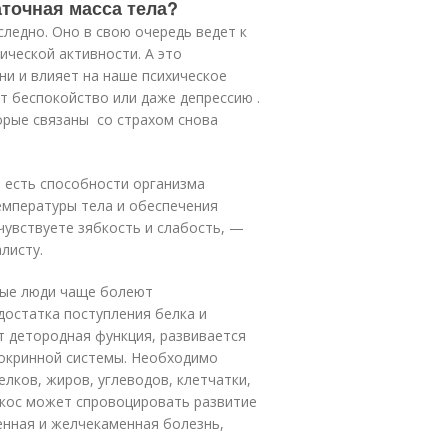
аточная масса тела?
следно. Оно в свою очередь ведет к
ческой активности. А это
ни и влияет на наше психическое
т беспокойство или даже депрессию .
рые связаны со страхом снова
 есть способности организма
мпературы тела и обеспечения
чувствуете зябкость и слабость, —
листу.
удые люди чаще болеют
достатка поступления белка и
т детородная функция, развивается
докринной системы. Необходимо
лков, жиров, углеводов, клетчатки,
екос может спровоцировать развитие
енная и желчекаменная болезнь,