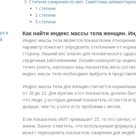
Степени ожирения по имт. Симптомы алиментарн
1 степени
2 степени
3 степени
Как найти индекс массы тела женщин. Ин
ра в
ой
Индекс массы тела является показателем отношения 
параметр помогает определить отклонения от нормал
сторону. Лишний вес опасен для человеческого здоро
сердечным заболеваниям. Онлайн калькулятор индекс
точно узнать, насколько ваш показатель веса соотв
индекс массы тела необходимо выбрать в представлен
Индекс массы тела для женщин считается нормальным
от 20 до 22. Для мужчин этот показатель должен быт
что люди, у которых данный показатель остается в п
дольше, чем те, у кого есть проблемы с весом.
Если показатель ИМТ превышает 25, то это сигнал, 
жизни. Важно отметить, что используемая формула д
может переоценить показатель ожирения для людей 