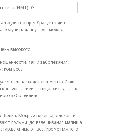
 калькулятор преобразует один
та получить длину тела можно
чень высокого.
ношенности, так и заболевания,
ытком веса.
бусловлен наследственностью. Если
 консультацией к специалисту, так как
ного заболевания.
ребенка. Мокрые пеленки, одежда и
ивают голыми (до взвешивания малыша
постарше снимают все, кроме нижнего