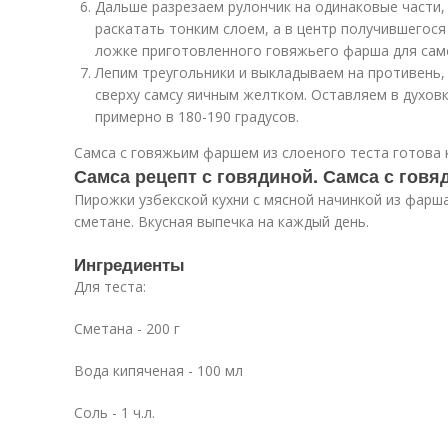
Дальше разрезаем рулончик на одинаковые части
раскатать тонким слоем, а в центр получившегос
ложке приготовленного говяжьего фарша для сам
Лепим треугольники и выкладываем на противень,
сверху самсу яичным желтком. Оставляем в духовк
примерно в 180-190 градусов.
Самса с говяжьим фаршем из слоеного теста готова к
Самса рецепт с говядиной. Самса с говя
Пирожки узбекской кухни с мясной начинкой из фарша
сметане. Вкусная выпечка на каждый день.
Ингредиенты
Для теста:
Сметана - 200 г
Вода кипяченая - 100 мл
Соль - 1 ч.л.