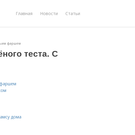
Главная
Новости
Статьи
яжьим фаршем
ного теста. С
м фаршем
ком
самсу дома