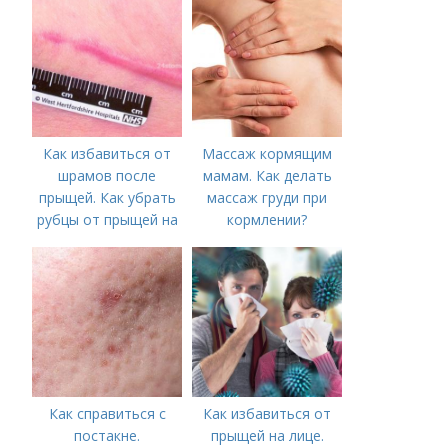
необходимо
предпринять
следующие действия:
Как избавиться от
Массаж кормящим
шрамов после
мамам. Как делать
прыщей. Как убрать
массаж груди при
рубцы от прыщей на
кормлении?
лице?
Как справиться с
Как избавиться от
постакне.
прыщей на лице.