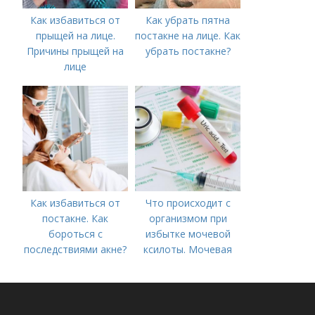
Как избавиться от
Как убрать пятна
прыщей на лице.
постакне на лице. Как
Причины прыщей на
убрать постакне?
лице
Как избавиться от
Что происходит с
постакне. Как
организмом при
бороться с
избытке мочевой
последствиями акне?
ксилоты. Мочевая
кислота в крови:
норма и отклонения