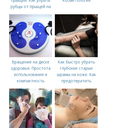
прыщей. Как убрать
Косметология
рубцы от прыщей на
лице?
Вращение на диске
Как быстро убрать
здоровья. Простота
глубокие старые
использования и
шрамы на коже. Как
компактность
предотвратить
появление шрамов