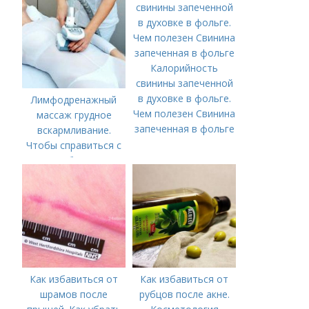
возраст: как его
определить и почему
он важен
Калорийность
свинины запеченной
в духовке в фольге.
Лимфодренажный
Чем полезен Свинина
массаж грудное
запеченная в фольге
вскармливание.
Чтобы справиться с
нагрубанием,
необходимо
предпринять
следующие действия:
Как избавиться от
Как избавиться от
шрамов после
рубцов после акне.