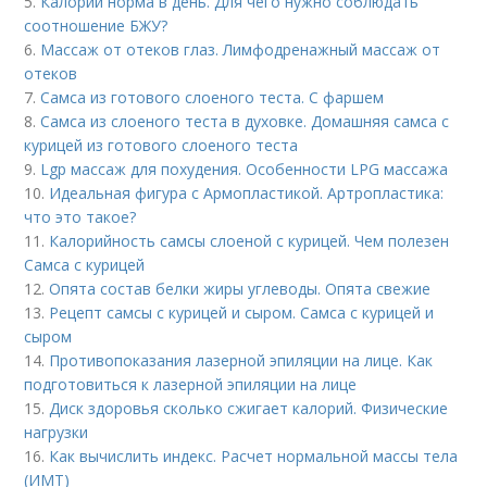
5.
Калории норма в день. Для чего нужно соблюдать
соотношение БЖУ?
6.
Массаж от отеков глаз. Лимфодренажный массаж от
отеков
7.
Самса из готового слоеного теста. С фаршем
8.
Самса из слоеного теста в духовке. Домашняя самса с
курицей из готового слоеного теста
9.
Lgp массаж для похудения. Особенности LPG массажа
10.
Идеальная фигура с Армопластикой. Артропластика:
что это такое?
11.
Калорийность самсы слоеной с курицей. Чем полезен
Самса с курицей
12.
Опята состав белки жиры углеводы. Опята свежие
13.
Рецепт самсы с курицей и сыром. Самса с курицей и
сыром
14.
Противопоказания лазерной эпиляции на лице. Как
подготовиться к лазерной эпиляции на лице
15.
Диск здоровья сколько сжигает калорий. Физические
нагрузки
16.
Как вычислить индекс. Расчет нормальной массы тела
(ИМТ)