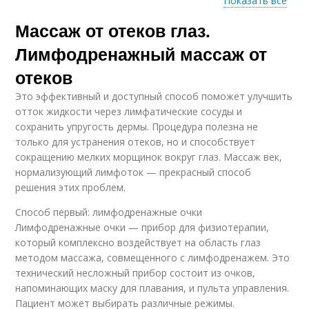
Показать все
Массаж от отеков глаз.
Массаж против
Массаж от мешков
морщин
Лимфодренажный массаж от
отеков
Это эффективный и доступный способ поможет улучшить
Массаж для подтяжки
отток жидкости через лимфатические сосуды и
сохранить упругость дермы. Процедура полезна не
только для устранения отеков, но и способствует
сокращению мелких морщинок вокруг глаз. Массаж век,
нормализующий лимфоток — прекрасный способ
решения этих проблем.
Способ первый: лимфодренажные очки
Лимфодренажные очки — прибор для физиотерапии,
который комплексно воздействует на область глаз
методом массажа, совмещенного с лимфодренажем. Это
технический несложный прибор состоит из очков,
напоминающих маску для плавания, и пульта управления.
Пациент может выбирать различные режимы.