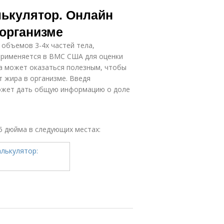
Висцеральный
ир к массе
лькулятор. Онлайн
жир
 организме
 объемов 3-4х частей тела,
Жир для
Полезный жир
применяется в ВМС США для оценки
женщин
ра может оказаться полезным, чтобы
т жира в организме. Введя
может дать общую информацию о доле
25 дюйма в следующих местах: