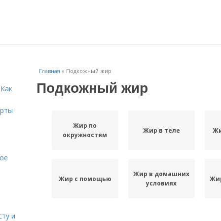
Главная
»
Подкожный жир
Подкожный жир
 Как
ерты
Жир по
Жир в теле
Жи
окружностям
кое
Жир в домашних
Жир с помощью
Жир
условиях
сту и