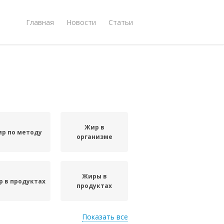
Главная
Новости
Статьи
Жир в
р по методу
организме
Жиры в
 в продуктах
продуктах
Показать все