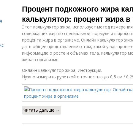
Жир в сыре
Жир в рыбе
Ж
Процент подкожного жира ка
калькулятор: процент жира в
я
Этот калькулятор жира, использует метод измерения
Жир по
Жир для мужчин
содержащих жир по специальной формуле и широко 
фотографии
процента жира в организме. Онлайн калькулятор жи
кс
дать общее представление о том, какой у вас процен
информацию о росте и объемах тела, калькулятор 
Жир для
жира в организме.
организма
Онлайн калькулятор жира. Инструкции.
Нужно измерить рулеткой с точностью до 0,5 см / 0,
Читать дальше →