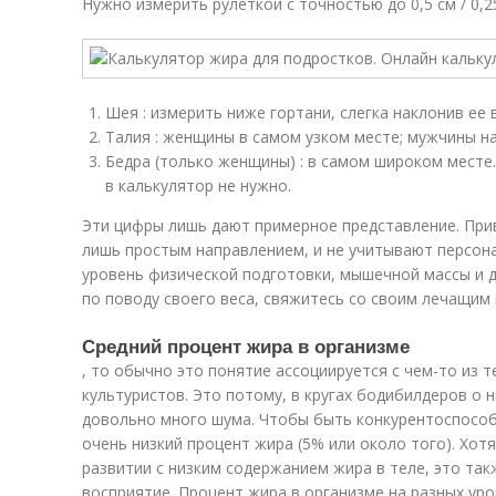
Нужно измерить рулеткой с точностью до 0,5 см / 0,
Шея : измерить ниже гортани, слегка наклонив ее 
Талия : женщины в самом узком месте; мужчины на
Бедра (только женщины) : в самом широком месте
в калькулятор не нужно.
Эти цифры лишь дают примерное представление. Пр
лишь простым направлением, и не учитывают персона
уровень физической подготовки, мышечной массы и д
по поводу своего веса, свяжитесь со своим лечащим
Средний процент жира в организме
, то обычно это понятие ассоциируется с чем-то из
культуристов. Это потому, в кругах бодибилдеров о 
довольно много шума. Чтобы быть конкурентоспосо
очень низкий процент жира (5% или около того). Хо
развитии с низким содержанием жира в теле, это та
восприятие. Процент жира в организме на разных ур