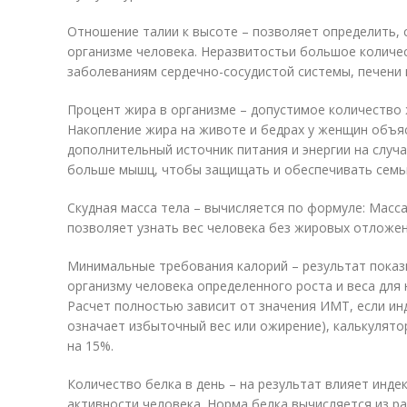
Отношение талии к высоте – позволяет определить,
организме человека. Неразвитостьи большое количе
заболеваниям сердечно-сосудистой системы, печени 
Процент жира в организме – допустимое количество
Накопление жира на животе и бедрах у женщин объя
дополнительный источник питания и энергии на случ
больше мышц, чтобы защищать и обеспечивать семь
Скудная масса тела – вычисляется по формуле: Масса 
позволяет узнать вес человека без жировых отложен
Минимальные требования калорий – результат показ
организму человека определенного роста и веса для
Расчет полностью зависит от значения ИМТ, если ин
означает избыточный вес или ожирение), калькулят
на 15%.
Количество белка в день – на результат влияет индек
активности человека. Норма белка вычисляется из ра