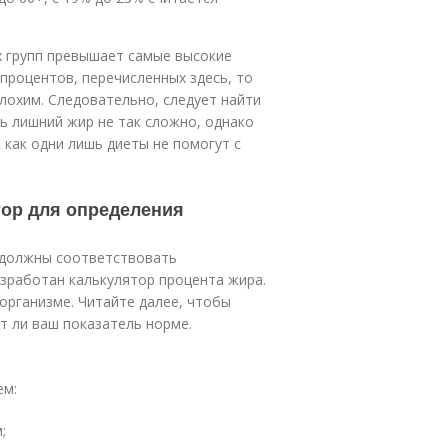
х групп превышает самые высокие
процентов, перечисленных здесь, то
лохим. Следовательно, следует найти
ь лишний жир не так сложно, однако
 как одни лишь диеты не помогут с
тор для определения
 должны соответствовать
зработан калькулятор процента жира.
организме. Читайте далее, чтобы
т ли ваш показатель норме.
ем:
;