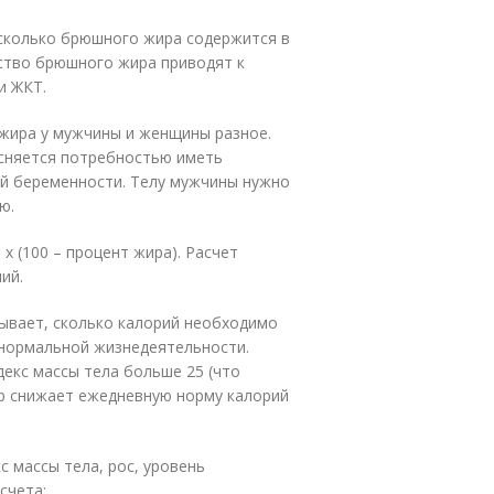
 сколько брюшного жира содержится в
ство брюшного жира приводят к
и ЖКТ.
 жира у мужчины и женщины разное.
сняется потребностью иметь
ай беременности. Телу мужчины нужно
ю.
х (100 – процент жира). Расчет
ий.
ывает, сколько калорий необходимо
 нормальной жизнедеятельности.
декс массы тела больше 25 (что
ор снижает ежедневную норму калорий
с массы тела, рос, уровень
счета: