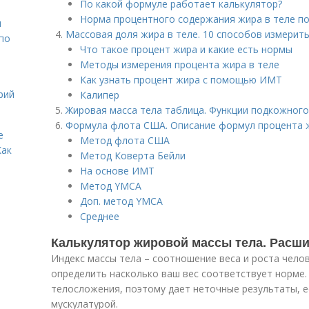
По какой формуле работает калькулятор?
Норма процентного содержания жира в теле п
н
Массовая доля жира в теле. 10 способов измерить
 по
Что такое процент жира и какие есть нормы
Методы измерения процента жира в теле
Как узнать процент жира с помощью ИМТ
рий
Калипер
Жировая масса тела таблица. Функции подкожног
Формула флота США. Описание формул процента 
е
Метод флота США
Как
Метод Коверта Бейли
На основе ИМТ
Метод YMCA
Доп. метод YMCA
Среднее
Калькулятор жировой массы тела. Расш
Индекс массы тела – соотношение веса и роста чело
определить насколько ваш вес соответствует норме
телосложения, поэтому дает неточные результаты, е
мускулатурой.