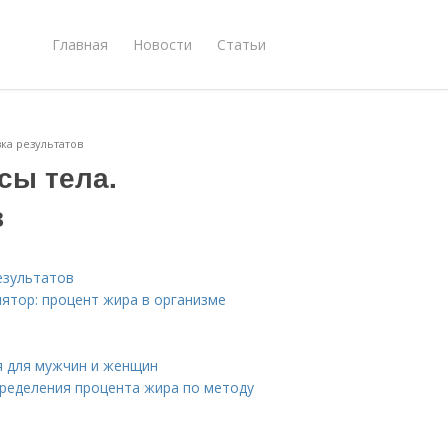
Главная
Новости
Статьи
ка результатов
сы тела.
в
езультатов
лятор: процент жира в организме
я для мужчин и женщин
пределения процента жира по методу