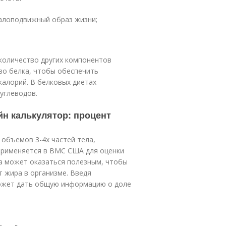
 малоподвижный образ жизни;
количество других компонентов
во белка, чтобы обеспечить
алорий. В белковых диетах
углеводов.
йн калькулятор: процент
 объемов 3-4х частей тела,
применяется в ВМС США для оценки
ра может оказаться полезным, чтобы
т жира в организме. Введя
может дать общую информацию о доле