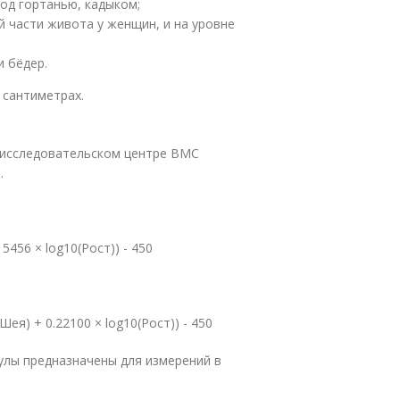
од гортанью, кадыком;
й части живота у женщин, и на уровне
и бёдер.
 сантиметрах.
 исследовательском центре ВМС
.
15456 × log
10
(Рост)) - 450
Шея) + 0.22100 × log
10
(Рост)) - 450
лы предназначены для измерений в