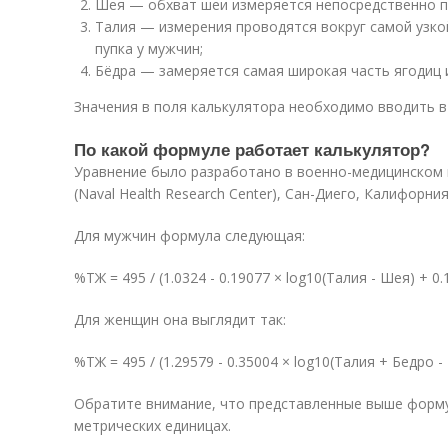
Шея — обхват шеи измеряется непосредственно п
Талия — измерения проводятся вокруг самой узко
пупка у мужчин;
Бёдра — замеряется самая широкая часть ягодиц 
Значения в поля калькулятора необходимо вводить в
По какой формуле работает калькулятор?
Уравнение было разработано в военно-медицинском
(Naval Health Research Center), Сан-Диего, Калифорния
Для мужчин формула следующая:
%ТЖ = 495 / (1.0324 - 0.19077 × log
10
(Талия - Шея) + 0.
Для женщин она выглядит так:
%ТЖ = 495 / (1.29579 - 0.35004 × log
10
(Талия + Бедро - 
Обратите внимание, что представленные выше форму
метрических единицах.