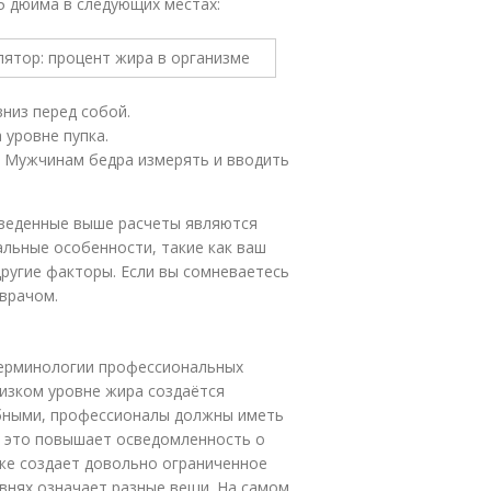
25 дюйма в следующих местах:
вниз перед собой.
 уровне пупка.
. Мужчинам бедра измерять и вводить
иведенные выше расчеты являются
льные особенности, такие как ваш
ругие факторы. Если вы сомневаетесь
 врачом.
 терминологии профессиональных
низком уровне жира создаётся
бными, профессионалы должны иметь
тя это повышает осведомленность о
кже создает довольно ограниченное
овнях означает разные вещи. На самом