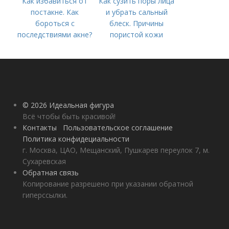
Как избавиться от
Как сузить поры лица
постакне. Как
и убрать сальный
бороться с
блеск. Причины
последствиями акне?
пористой кожи
© 2026 Идеальная фигура
Всё чтобы быть красивой!
Контакты
Пользовательское соглашение
Политика конфидециальности
г. Москва, ЦАО, Мещанский, Пушкарев переулок 7, м.
Сухаревская
Обратная связь
Копирование разрешено при указании обратной
гиперссылки.