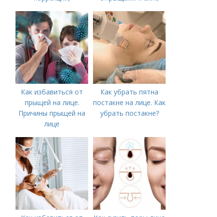
аппаратного лечения
акне и удаления
рубцов и шрамов
постакне
Как избавиться от
Как убрать пятна
прыщей на лице.
постакне на лице. Как
Причины прыщей на
убрать постакне?
лице