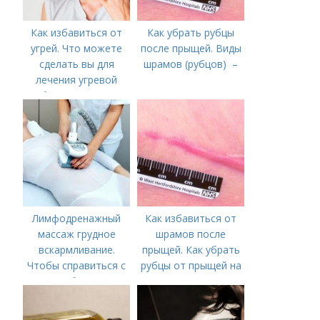
Как избавиться от
Как убрать рубцы
угрей. Что можете
после прыщей. Виды
сделать вы для
шрамов (рубцов) –
лечения угревой
болезни (акне)
Лимфодренажный
Как избавиться от
массаж грудное
шрамов после
вскармливание.
прыщей. Как убрать
Чтобы справиться с
рубцы от прыщей на
нагрубанием,
лице?
необходимо
предпринять