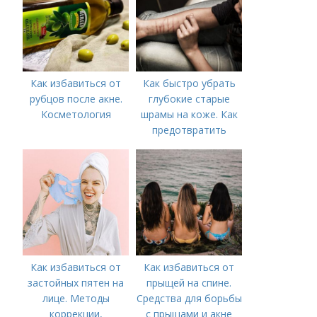
следующие действия:
Как избавиться от
Как быстро убрать
рубцов после акне.
глубокие старые
Косметология
шрамы на коже. Как
предотвратить
появление шрамов
Как избавиться от
Как избавиться от
застойных пятен на
прыщей на спине.
лице. Методы
Средства для борьбы
коррекции,
с прыщами и акне