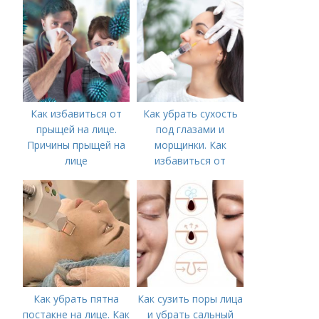
акне и удаления
рубцов и шрамов
постакне
Как избавиться от
Как убрать сухость
прыщей на лице.
под глазами и
Причины прыщей на
морщинки. Как
лице
избавиться от
морщин под глазами:
косметологические
процедуры
Как убрать пятна
Как сузить поры лица
постакне на лице. Как
и убрать сальный