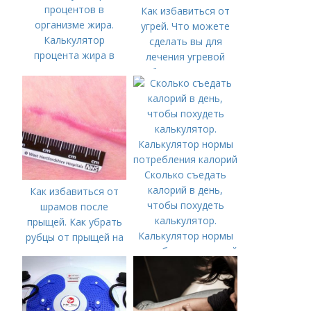
процентов в
Как избавиться от
организме жира.
угрей. Что можете
Калькулятор
сделать вы для
процента жира в
лечения угревой
теле
болезни (акне)
Сколько съедать
калорий в день,
Как избавиться от
чтобы похудеть
шрамов после
калькулятор.
прыщей. Как убрать
Калькулятор нормы
рубцы от прыщей на
потребления калорий
лице?