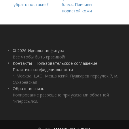
убрать постакне?
блеск. Причины
пористой кожи
© 2026 Идеальная фигура
Всё чтобы быть красивой!
Контакты
Пользовательское соглашение
Политика конфидециальности
г. Москва, ЦАО, Мещанский, Пушкарев переулок 7, м.
Сухаревская
Обратная связь
Копирование разрешено при указании обратной
гиперссылки.