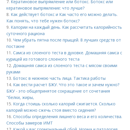
7.
Кератиновое выпрямление или ботокс. Ботокс или
кератиновое выпрямление: что лучше?
8.
Как действует ботокс и Как часто его можно делать.
Как понять, что тебе нужен ботокс?
9.
Калории на каждый день. Как рассчитать калорийность
суточного рациона
10.
Чем убрать пятна после прыщей. 8 лучших средств от
постакне
11.
Самса из слоеного теста в духовке. Домашняя самса с
курицей из готового слоеного теста
12.
Домашняя самса из слоеного теста с мясом своими
руками
13.
Ботокс в нижнюю часть лица. Тактика работы
14.
Как вести расчет БЖУ. Что это такое и зачем нужно?
БЖУ - это общепринятое сокращение от сочетания
"белки, жиры,
15.
Когда стоишь сколько калорий сжигается. Сколько
калорий можно сжечь стоя вместо сидения?
16.
Способы определения лишнего веса и его количества.
Способы замеров ИМТ
17.
Какой у вас гормональный сбой. Норма и патология