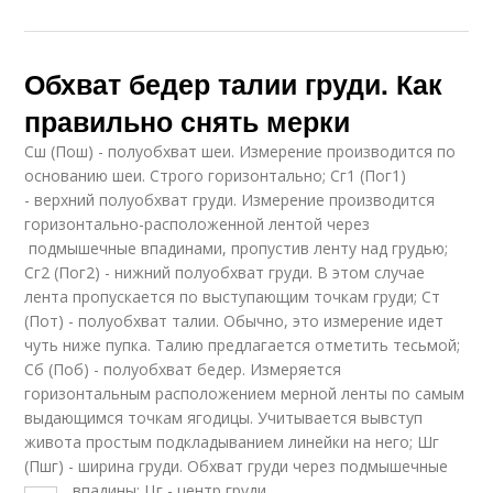
Обхват бедер талии груди. Как
правильно снять мерки
Сш (Пош) - полуобхват шеи. Измерение производится по
основанию шеи. Строго горизонтально; Сг1 (Пог1)
- верхний полуобхват груди. Измерение производится
горизонтально-расположенной лентой через
подмышечные впадинами, пропустив ленту над грудью;
Сг2 (Пог2) - нижний полуобхват груди. В этом случае
лента пропускается по выступающим точкам груди; Ст
(Пот) - полуобхват талии. Обычно, это измерение идет
чуть ниже пупка. Талию предлагается отметить тесьмой;
Сб (Поб) - полуобхват бедер. Измеряется
горизонтальным расположением мерной ленты по самым
выдающимся точкам ягодицы. Учитывается вывступ
живота простым подкладыванием линейки на него; Шг
(Пшг) - ширина груди. Обхват груди через подмышечные
впадины; Цг - центр груди.