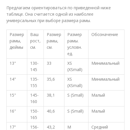
Предлагаем ориентироваться по приведенной ниже
таблице. Она считается одной из наиболее
универсальных при выборе размера рамы.
Размер
Ваш
Размер
Размер
Обозначение
рамы,
рост,
рамы,
рамы.
дюймы
см.
см.
условн.
ед.
13"
130-
33
XS
Минимальный
145
(XSmall)
14"
135-
35,6
XS
Минимальный
155
(XSmall)
15"
145-
38,1
S (Small)
Малый
160
16"
150-
40,6
S (Small)
Малый
165
17"
156-
43,2
M
Средний