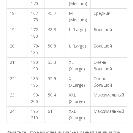
170
(Medium)
18"
167-
45,7
M
Средний
178
(Medium)
19"
172-
48,3
L (Large)
Большой
180
20"
178-
50,8
L (Large)
Большой
185
21"
180-
53,3
XL
Очень
190
(XLarge)
большой
22"
185-
55,9
XL
Очень
195
(XLarge)
большой
23"
190-
58,4
XXL
Максимальный
200
(XLarge)
24"
195-
61
XXL
Максимальный
210
(XLarge)
Заметьте, что наиболее актуальна данная таблица при