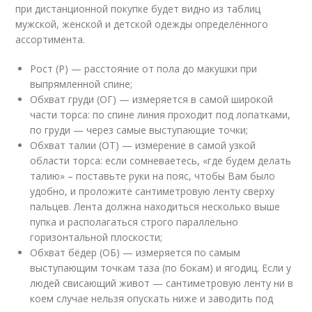
при дистанционной покупке будет видно из таблиц
мужской, женской и детской одежды определённого
ассортимента.
Рост (Р) — расстояние от пола до макушки при
выпрямленной спине;
Обхват груди (ОГ) — измеряется в самой широкой
части торса: по спине линия проходит под лопатками,
по груди — через самые выступающие точки;
Обхват талии (ОТ) — измерение в самой узкой
области торса: если сомневаетесь, «где будем делать
талию» – поставьте руки на пояс, чтобы Вам было
удобно, и проложите сантиметровую ленту сверху
пальцев. Лента должна находиться несколько выше
пупка и располагаться строго параллельно
горизонтальной плоскости;
Обхват бёдер (ОБ) — измеряется по самым
выступающим точкам таза (по бокам) и ягодиц. Если у
людей свисающий живот — сантиметровую ленту ни в
коем случае нельзя опускать ниже и заводить под