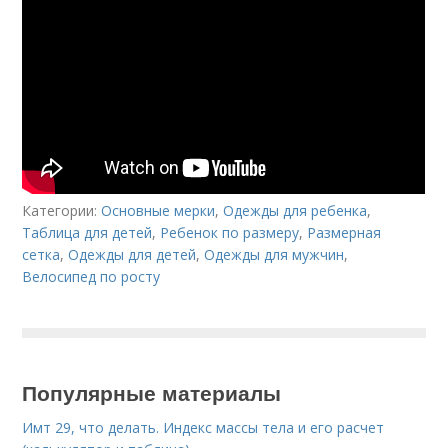
Категории:
Основные мерки
,
Одежды для ребенка
,
Таблица для детей
,
Ребенок по размеру
,
Размерная
сетка
,
Одежды для детей
,
Одежды для мужчин
,
Велосипед по росту
Популярные материалы
Имт 29, что делать. Индекс массы тела и его расчет