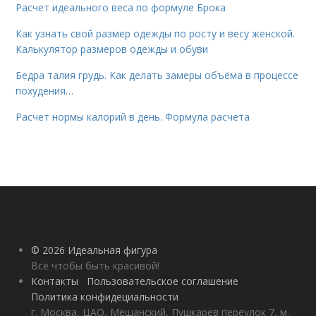
Расчет идеального веса по формуле Брока
Как узнать свой размер одежды по росту и весу женской.
Калькулятор размеров одежды и обуви
Бедра талия грудь. Как делать замеры объёма в процессе
похудения…
Расчет нормы калорий в день. Формула расчета
© 2026 Идеальная фигура
Всё чтобы быть красивой!
Контакты
Пользовательское соглашение
Политика конфидециальности
г. Москва, ЦАО, Мещанский, Пушкарев переулок 7, м.