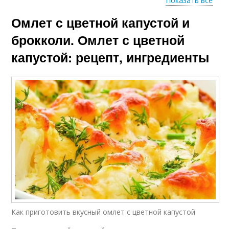
Показать все
Омлет с цветной капустой и
Омлет без молока
Омлет с сыром
брокколи. Омлет с цветной
капустой: рецепт, ингредиенты
Омлет с ветчиной
Сыр в духовке
Запеченный омлет
Омлет с грибами
Омлет с зеленым
Сливки в духовке
горошком
Как приготовить вкусный омлет с цветной капустой