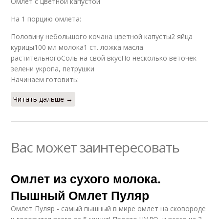
Омлет с цветной капустой
Картофельный омлет
На 1 порцию омлета:
Половину небольшого кочана цветной капусты2 яйца
курицы100 мл молока1 ст. ложка масла
растительногоСоль на свой вкусПо несколько веточек
зелени укропа, петрушки
Начинаем готовить:
Читать дальше →
Вас может заинтересовать
Омлет из сухого молока.
Пышный Омлет Пуляр
Омлет Пуляр - самый пышный в мире омлет на сковороде