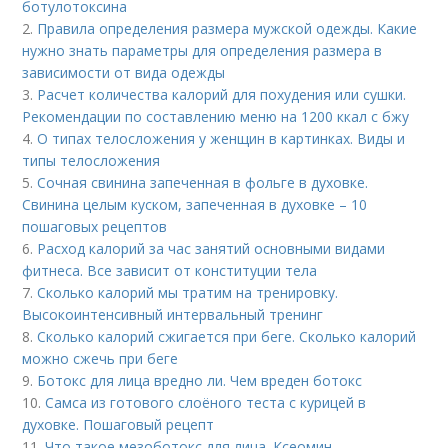
ботулотоксина
2.
Правила определения размера мужской одежды. Какие
нужно знать параметры для определения размера в
зависимости от вида одежды
3.
Расчет количества калорий для похудения или сушки.
Рекомендации по составлению меню на 1200 ккал с бжу
4.
О типах телосложения у женщин в картинках. Виды и
типы телосложения
5.
Сочная свинина запеченная в фольге в духовке.
Свинина целым куском, запеченная в духовке – 10
пошаговых рецептов
6.
Расход калорий за час занятий основными видами
фитнеса. Все зависит от конституции тела
7.
Сколько калорий мы тратим на тренировку.
Высокоинтенсивный интервальный тренинг
8.
Сколько калорий сжигается при беге. Сколько калорий
можно сжечь при беге
9.
Ботокс для лица вредно ли. Чем вреден ботокс
10.
Самса из готового слоёного теста с курицей в
духовке. Пошаговый рецепт
11.
Что такое мезоботокс для лица. Ксеомин