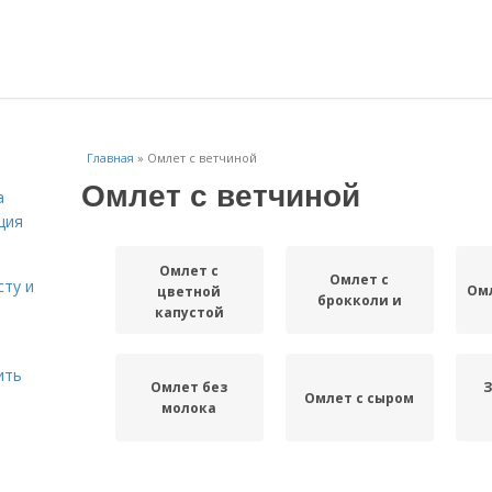
Главная
»
Омлет с ветчиной
Омлет с ветчиной
а
ция
Омлет с
Омлет с
сту и
Омл
цветной
брокколи и
капустой
ить
Омлет без
Омлет с сыром
молока
Омлет с