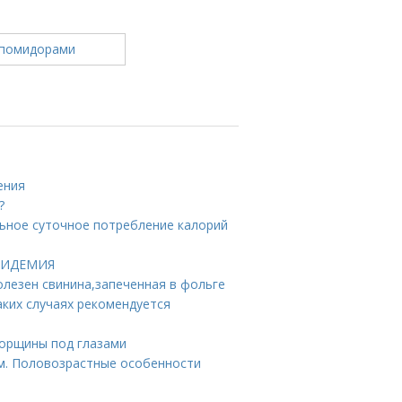
ения
?
льное суточное потребление калорий
ЭПИДЕМИЯ
олезен свинина,запеченная в фольге
ких случаях рекомендуется
морщины под глазами
ам. Половозрастные особенности