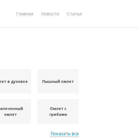
Главная
Новости
Статьи
ет в духовке
Пышный омлет
Запеченный
Омлет с
омлет
грибами
Показать все