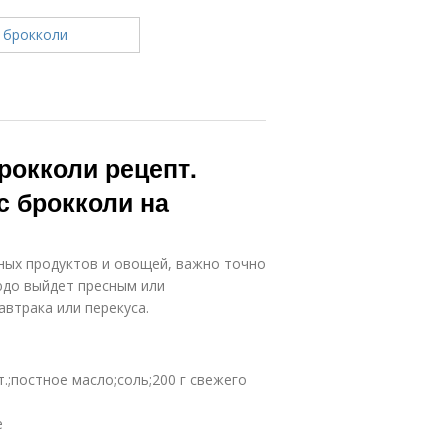
рокколи рецепт.
с брокколи на
ных продуктов и овощей, важно точно
юдо выйдет пресным или
автрака или перекуса.
.;постное масло;соль;200 г свежего
е