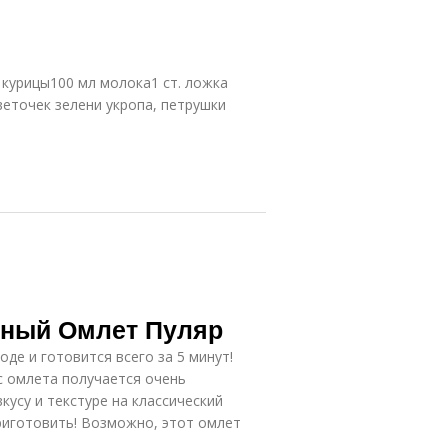
курицы100 мл молока1 ст. ложка
веточек зелени укропа, петрушки
шный Омлет Пуляр
де и готовится всего за 5 минут!
с омлета получается очень
усу и текстуре на классический
приготовить! Возможно, этот омлет