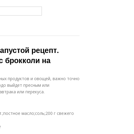
апустой рецепт.
с брокколи на
ных продуктов и овощей, важно точно
юдо выйдет пресным или
автрака или перекуса.
.;постное масло;соль;200 г свежего
е