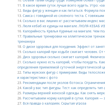
10.
Объем талии бедер груди. Измеряем обхват груди
11.
В какое время суток лучше всего худеть. Утро: «за
12.
Виды фигур у женщин и как питаться. Формула по
13.
Самса с говядиной из слоёного теста. С говяжьи
14.
Сколько в вас лишних кг: рассчитываем индекс ма
15.
Люля кебаб из курицы на мангале. ЛЮЛЯ-КЕБАБ 
16.
Калорийность Крвлья Куриные на мангале. Чем по
17.
Правильные тренировки на эллиптическом тренаж
тренажера
18.
О диске здоровья для похудения. Эффект от занят
19.
Сколько калорий при ходьбе сжигает человек. От 
20.
Диск здоровья сколько сжигает калорий. Физическ
21.
Сколько нужно есть калорий, чтобы похудеть. Ка
определения приемлемой суточной энергетической ц
22.
Типы мужских фигур с примерами. Виды телосложе
и характеристики с фото
23.
Рекомендации после уколов ботокса. Ограничени
24.
Какой у вас тип фигуры. Тест: как определить ти
25.
Размеры верхней женской одежды. Как снять мерк
26.
Рассчитываем норму калорий в сутки. Калория — э
27.
Вся правда о калориях. Скрытая угроза