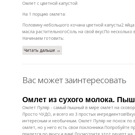
Омлет с цветной капустой
На 1 порцию омлета:
Половину небольшого кочана цветной капусты2 яйца 
масла растительногоСоль на свой вкусПо несколько 
Начинаем готовить:
Читать дальше →
Вас может заинтересовать
Омлет из сухого молока. Пы
Омлет Пуляр - самый пышный в мире омлет на сковоро
Просто ЧУДО, и всего из 3 простых ингредиентов!Вку
интересным и необычным. Омлет Пуляр не похож по вк
омлет, но у него есть свои поклонники.Попробуйте 
придется по вкусу и вам! Посмотрите этот рецепт на