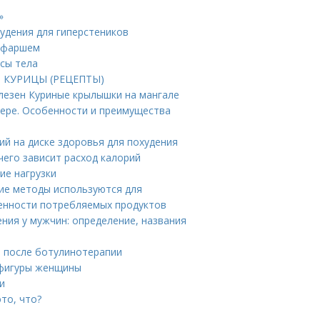
»
худения для гиперстеников
м фаршем
ссы тела
ИЗ КУРИЦЫ (РЕЦЕПТЫ)
лезен Куриные крылышки на мангале
ере. Особенности и преимущества
ий на диске здоровья для похудения
чего зависит расход калорий
ие нагрузки
кие методы используются для
енности потребляемых продуктов
ния у мужчин: определение, названия
я после ботулинотерапии
п фигуры женщины
и
то, что?