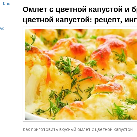
Картофельный
. Как
зеленым
Омлет с цветной капустой и б
омлет
горошком
цветной капустой: рецепт, и
ак
Как приготовить вкусный омлет с цветной капустой