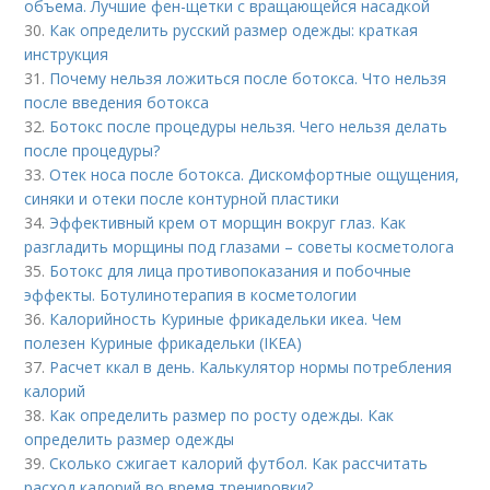
объема. Лучшие фен-щетки с вращающейся насадкой
30.
Как определить русский размер одежды: краткая
инструкция
31.
Почему нельзя ложиться после ботокса. Что нельзя
после введения ботокса
32.
Ботокс после процедуры нельзя. Чего нельзя делать
после процедуры?
33.
Отек носа после ботокса. Дискомфортные ощущения,
синяки и отеки после контурной пластики
34.
Эффективный крем от морщин вокруг глаз. Как
разгладить морщины под глазами – советы косметолога
35.
Ботокс для лица противопоказания и побочные
эффекты. Ботулинотерапия в косметологии
36.
Калорийность Куриные фрикадельки икеа. Чем
полезен Куриные фрикадельки (IKEA)
37.
Расчет ккал в день. Калькулятор нормы потребления
калорий
38.
Как определить размер по росту одежды. Как
определить размер одежды
39.
Сколько сжигает калорий футбол. Как рассчитать
расход калорий во время тренировки?