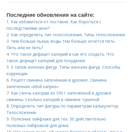
Последние обновления на сайте:
1.
Как избавиться от постакне. Как бороться с
последствиями акне?
2.
Как определить тип телосложения. Типы телосложения
3.
Чем больше пьешь воды тем больше хочется пить.
Пить или не пить?
4.
Что такое дефицит калорий и как его создать. Что
такое дефицит калорий для похудения
5.
5 типов женских фигур. Типы женских фигур. Способы
коррекции.
6.
Рецепт свинина запеченная в духовке. Свинина
запеченная «Мой каприз»
7.
Как сжечь калории из 100 г запечённой в духовке
свинины. Сколько калорий в свинине тушеной
8.
Определить тип фигуры по параметрам калькулятор.
Телосложение
9.
Полезные лайфхаки для тех. 30 действительно
полезных лайфхаков для дома
10.
Что нужно знать об уколах ботокса в область лица и