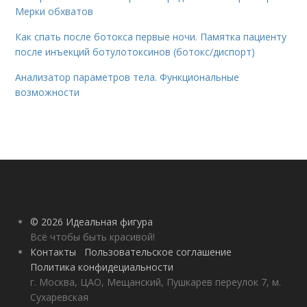
Мерки обхватов
Как спать после ботокса первые ночи. Памятка пациенту
после инъекций ботулотоксинов (ботокс/диспорт)
Анализатор параметров тела. Функциональные
возможности
© 2026 Идеальная фигура
Всё чтобы быть красивой!
Контакты
Пользовательское соглашение
Политика конфидециальности
г. Москва, ЦАО, Мещанский, Пушкарев переулок 7, м.
Сухаревская