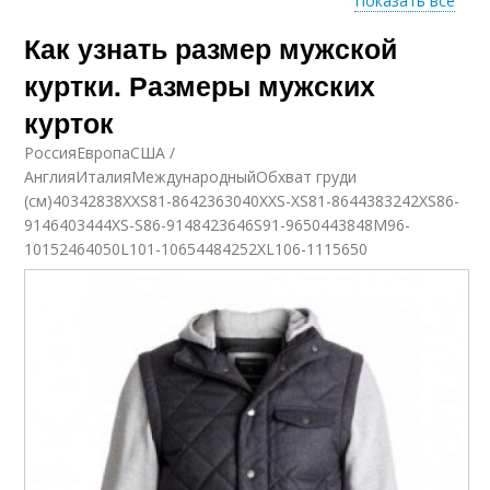
Показать все
Как узнать размер мужской
Куртки в разных
Куртки в европе
странах
куртки. Размеры мужских
курток
РоссияЕвропаСША /
Куртки по размерным
Куртки для мужчин
АнглияИталияМеждународныйОбхват груди
таблицам
(см)40342838XXS81-8642363040XXS-XS81-8644383242XS86-
9146403444XS-S86-9148423646S91-9650443848M96-
10152464050L101-10654484252XL106-1115650
Куртки в интернет-
Мужской
магазине
путеводитель
Куртка в плечах
Куртка на женщине