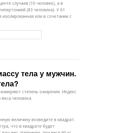
нте случаев (10 человек), а в
ипертонией (83 человека). У 61
 изолированная или в сочетании с
ассу тела у мужчин.
тела?
й измеряют степень ожирения. Индекс
 веса человека.
енную величину возведите в квадрат.
тра, что в квадрате будет
 ваш вес. Например, при весе 90 кг.,