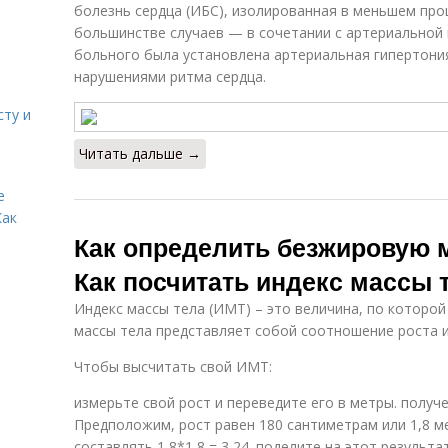
болезнь сердца (ИБС), изолированная в меньшем проце
большинстве случаев — в сочетании с артериальной г
больного была установлена артериальная гипертония
нарушениями ритма сердца.
сту и
Читать дальше →
е
Как
Как определить безжировую м
Как посчитать индекс массы 
Индекс массы тела (ИМТ) – это величина, по которо
массы тела представляет собой соотношение роста и
Чтобы высчитать свой ИМТ:
измерьте свой рост и переведите его в метры. получ
Предположим, рост равен 180 сантиметрам или 1,8 ме
составлять 1,8*1,8 = 3,24. поделите на этот результат