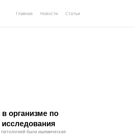
Главная
Новости
Статьи
 в организме по
ы исследования
й патологией была ишемическая