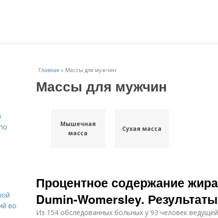
Главная
»
Массы для мужчин
Массы для мужчин
н
Мышечная
 по
Сухая масса
масса
Процентное содержание жира
вой
Dumin-Womersley. Результат
ий во
Из 154 обследованных больных у 93 человек ведуще