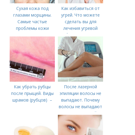
Сухая кожа под
Как избавиться от
глазами морщины.
угрей. Что можете
Самые частые
сделать вы для
проблемы кожи
лечения угревой
вокруг глаз
болезни (акне)
Как убрать рубцы
После лазерной
после прыщей. Виды
эпиляции волосы не
шрамов (рубцов) –
выпадают. Почему
волосы не выпадают
после лазерной
эпиляции?