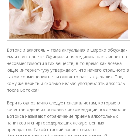
Ботокс и алкоголь – тема ак­ту­аль­ная и широко обсуж­да­
емая в ин­тернете. Официальная меди­ци­на настаивает на
несов­мес­ти­мос­ти этих веществ, в то время как все­зна­
ющие интернет-гуру утвер­жда­ют, что ничего страшно­го в
таком совмещении нет и они «сто раз так делали». Так,
кому же верить и сколько нельзя употреблять ал­коголь
после Ботокса?
Верить однозначно следует специалистам, которые в
качестве одной из основных рекомендаций после уколов
Ботокса называют ограничение приёма алкогольных
напитков и спиртосодержащих лекарственных
препаратов. Такой строгий запрет связан с