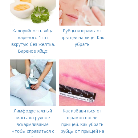
Калорийность яйца
Рубцы и шрамы от
вареного 1 шт
прыщей на лице. Как
вкрутую без желтка.
убрать
Вареное яйцо:
калорийность
Лимфодренажный
Как избавиться от
массаж грудное
шрамов после
вскармливание.
прыщей. Как убрать
Чтобы справиться с
рубцы от прыщей на
нагрубанием,
лице?