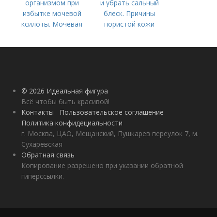
организмом при
и убрать сальный
избытке мочевой
блеск. Причины
ксилоты. Мочевая
пористой кожи
кислота в крови:
норма и отклонения
© 2026 Идеальная фигура
Всё чтобы быть красивой!
Контакты
Пользовательское соглашение
Политика конфидециальности
г. Москва, ЦАО, Мещанский, Пушкарев переулок 7, м.
Сухаревская
Обратная связь
Копирование разрешено при указании обратной
гиперссылки.