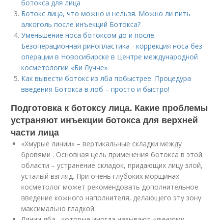
ботокса для лица
Ботокс лица, что можно и нельзя. Можно ли пить
алкоголь после инъекций Ботокса?
Уменьшение носа ботоксом до и после.
Безоперационная ринопластика - коррекция носа без
операции в Новосибирске в Центре международной
косметологии «Би Лучче»
Как вывести ботокс из лба побыстрее. Процедура
введения Ботокса в лоб – просто и быстро!
Подготовка к ботоксу лица. Какие проблемы
устраняют инъекции ботокса для верхней
части лица
«Хмурые линии» – вертикальные складки между
бровями . Основная цель применения ботокса в этой
области – устранение складок, придающих лицу злой,
усталый взгляд. При очень глубоких морщинах
косметолог может рекомендовать дополнительное
введение кожного наполнителя, делающего эту зону
максимально гладкой.
Линии лба , которые иногда называют «линиями