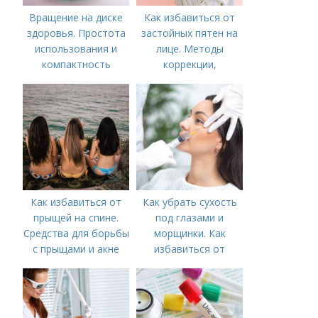
Вращение на диске
Как избавиться от
здоровья. Простота
застойных пятен на
использования и
лице. Методы
компактность
коррекции,
аппаратного лечения
акне и удаления
рубцов и шрамов
постакне
Как избавиться от
Как убрать сухость
прыщей на спине.
под глазами и
Средства для борьбы
морщинки. Как
с прыщами и акне
избавиться от
морщин под глазами:
косметологические
процедуры