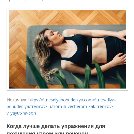
Источник:
https://fitnesdlyapohudeniya.com/fitnes-dlya-
pohudeniya/trenirovki-utrom-ili-vecherom-kak-trenirovki-
vliyayut-na-son
Когда лучше делать упражнения для
похудения утром или вечером.