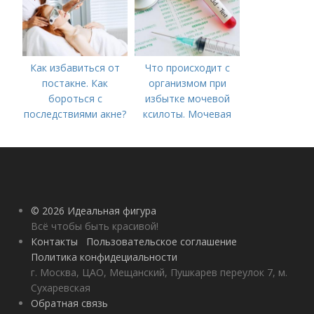
Как избавиться от
Что происходит с
постакне. Как
организмом при
бороться с
избытке мочевой
последствиями акне?
ксилоты. Мочевая
кислота в крови:
норма и отклонения
© 2026 Идеальная фигура
Всё чтобы быть красивой!
Контакты
Пользовательское соглашение
Политика конфидециальности
г. Москва, ЦАО, Мещанский, Пушкарев переулок 7, м.
Сухаревская
Обратная связь