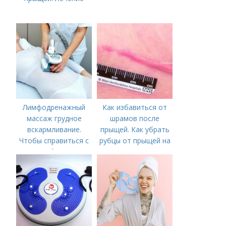
Лимфодренажный
Как избавиться от
массаж грудное
шрамов после
вскармливание.
прыщей. Как убрать
Чтобы справиться с
рубцы от прыщей на
нагрубанием,
лице?
необходимо
предпринять
следующие действия: