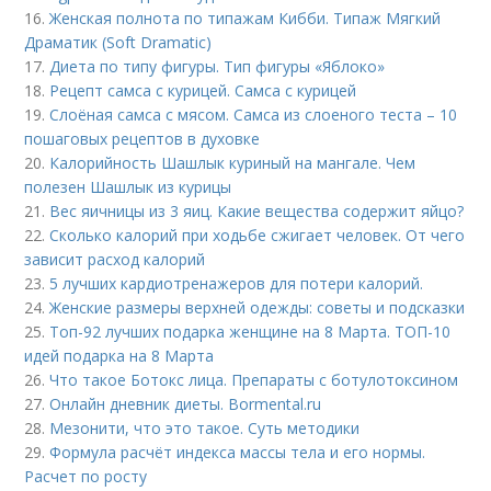
16.
Женская полнота по типажам Кибби. Типаж Мягкий
Драматик (Soft Dramatic)
17.
Диета по типу фигуры. Тип фигуры «Яблоко»
18.
Рецепт самса с курицей. Самса с курицей
19.
Слоёная самса с мясом. Самса из слоеного теста – 10
пошаговых рецептов в духовке
20.
Калорийность Шашлык куриный на мангале. Чем
полезен Шашлык из курицы
21.
Вес яичницы из 3 яиц. Какие вещества содержит яйцо?
22.
Сколько калорий при ходьбе сжигает человек. От чего
зависит расход калорий
23.
5 лучших кардиотренажеров для потери калорий.
24.
Женские размеры верхней одежды: советы и подсказки
25.
Топ-92 лучших подарка женщине на 8 Марта. ТОП-10
идей подарка на 8 Марта
26.
Что такое Ботокс лица. Препараты с ботулотоксином
27.
Онлайн дневник диеты. Bormental.ru
28.
Мезонити, что это такое. Суть методики
29.
Формула расчёт индекса массы тела и его нормы.
Расчет по росту