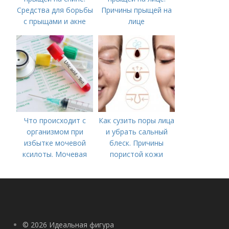
Средства для борьбы
Причины прыщей на
с прыщами и акне
лице
Что происходит с
Как сузить поры лица
организмом при
и убрать сальный
избытке мочевой
блеск. Причины
ксилоты. Мочевая
пористой кожи
кислота в крови:
норма и отклонения
© 2026 Идеальная фигура