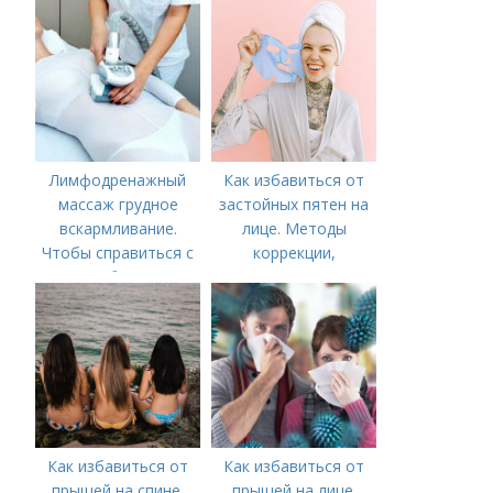
Лимфодренажный
Как избавиться от
массаж грудное
застойных пятен на
вскармливание.
лице. Методы
Чтобы справиться с
коррекции,
нагрубанием,
аппаратного лечения
необходимо
акне и удаления
предпринять
рубцов и шрамов
следующие действия:
постакне
Как избавиться от
Как избавиться от
прыщей на спине.
прыщей на лице.