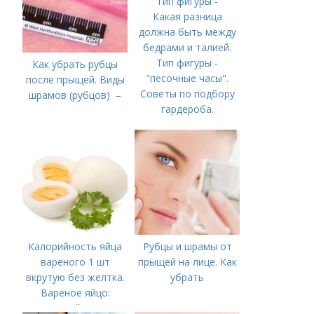
Какая разница
должна быть между
бедрами и талией.
Тип фигуры -
Как убрать рубцы
"песочные часы".
после прыщей. Виды
Советы по подбору
шрамов (рубцов) –
гардероба.
Калорийность яйца
Рубцы и шрамы от
вареного 1 шт
прыщей на лице. Как
вкрутую без желтка.
убрать
Вареное яйцо:
калорийность