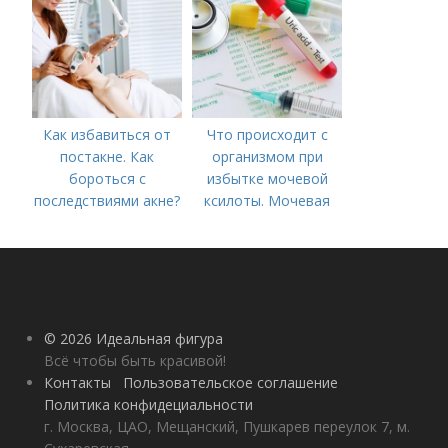
процедуры
Как избавиться от
Что происходит с
постакне. Как
организмом при
бороться с
избытке мочевой
последствиями акне?
ксилоты. Мочевая
кислота в крови:
норма и отклонения
© 2026 Идеальная фигура
Всё чтобы быть красивой!
Контакты
Пользовательское соглашение
Политика конфидециальности
г. Москва, ЦАО, Мещанский, Пушкарев переулок 7, м.