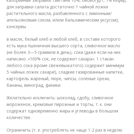
калорийные заправки: сметана 10%, биойогурт, 1% кефир,
для заправки салата достаточно 1 чайной ложки
растительного масла, разбавленного с лимонным/
апельсиновым соком, и/или бальзамиче­ским уксусом);
консервы
в масле, белый хлеб и любой хлеб, в составе которого
есть мука пшеничная высшего сорта, сливочное масло
(не более 3—5 грам­мов в день), соки (даже если на них
написано: «100% сок, не содержит сахара»: 1 стакан
любого сока (кроме свежевыжатого) содержит минимум
5 чайных ложек сахара!), сладкие газированные напитки,
картофель жареный, пюре, чипсы, соленые орехи,
бананы, виноград, финики.
Желательно исключить: шоколад, сдобу, сливочное
мороженое, кремовые пирожные и торты, т. к. они
содержат одновременно жиры и углеводы в боль­шом
количестве.
Ограничить (т. е. употреблять не чаще 1-2 раз в неделю