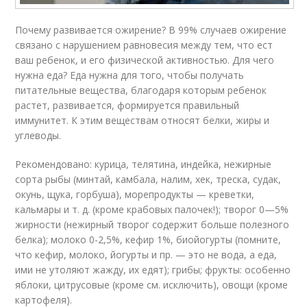
Почему развивается ожирение? В 99% случаев ожирение
связано с нарушением равновесия между тем, что ест
ваш ребенок, и его физической активностью. Для чего
нужна еда? Еда нужна для того, чтобы получать
питательные вещества, благодаря которым ребенок
растет, развивается, формируется правиль­ный
иммунитет. К этим веществам относят белки, жиры и
углеводы.
Рекомендовано: курица, телятина, индейка, нежирные
сорта рыбы (минтай, камбала, налим, хек, треска, судак,
окунь, щука, горбуша), морепродукты — креветки,
кальмары и т. д. (кроме крабовых палочек!); творог 0—5%
жирности (нежирный творог содержит больше полезного
белка); молоко 0-2,5%, кефир 1%, биойогурты (помните,
что кефир, молоко, йогурты и пр. — это не вода, а еда,
ими не утоляют жажду, их едят); грибы; фрукты: особенно
яблоки, цитрусовые (кроме см. исключить), овощи (кроме
картофеля).