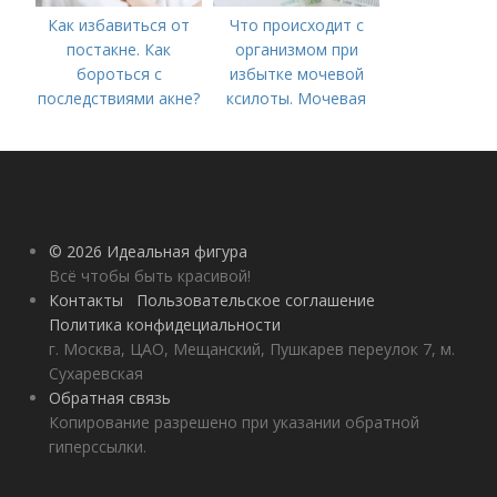
Как избавиться от
Что происходит с
постакне. Как
организмом при
бороться с
избытке мочевой
последствиями акне?
ксилоты. Мочевая
кислота в крови:
норма и отклонения
© 2026 Идеальная фигура
Всё чтобы быть красивой!
Контакты
Пользовательское соглашение
Политика конфидециальности
г. Москва, ЦАО, Мещанский, Пушкарев переулок 7, м.
Сухаревская
Обратная связь
Копирование разрешено при указании обратной
гиперссылки.