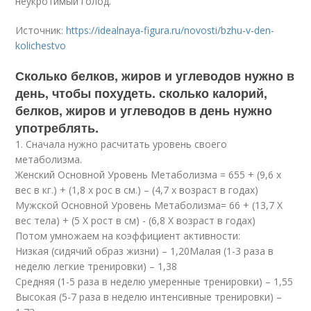
неукротимый голод.
Источник:
https://idealnaya-figura.ru/novosti/bzhu-v-den-
kolichestvo
Сколько белков, жиров и углеводов нужно в
день, чтобы похудеть. сколько калорий,
белков, жиров и углеводов в день нужно
употреблять.
1. Сначала нужно расчитать уровень своего
метаболизма.
Женский Основной Уровень Метаболизма = 655 + (9,6 x
вес в кг.) + (1,8 x рос в см.) – (4,7 x возраст в годах)
Мужской Основной Уровень Метаболизма= 66 + (13,7 X
вес тела) + (5 X рост в см) - (6,8 X возраст в годах)
Потом умножаем на коэффициент активности:
Низкая (сидячий образ жизни) – 1,20Малая (1-3 раза в
неделю легкие тренировки) – 1,38
Средняя (1-5 раза в неделю умеренные тренировки) – 1,55
Высокая (5-7 раза в неделю интенсивные тренировки) –