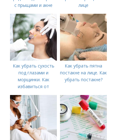
с прыщами и акне
лице
Как убрать сухость
Как убрать пятна
под глазами и
постакне на лице. Как
морщинки. Как
убрать постакне?
избавиться от
морщин под глазами:
косметологические
процедуры