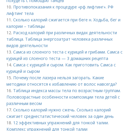
похудеть с помощью танцев
10.
Противопоказания к процедуре «рф лифтинг». РФ
лифтинг тела
11.
Сколько калорий сжигается при беге н. Ходьба, бег и
калории – таблицы
12.
Расход калорий при различных видах деятельности
таблица. Таблица энергозатрат человека различных
видов деятельности
13.
Самса из слоеного теста с курицей и грибами. Самса с
курицей из слоеного теста — 3 домашних рецепта
14.
Самса с курицей и сыром. Как приготовить Самса с
курицей и сыром
15.
Почему после лазера нельзя загорать. Какие
методики относятся к избавлению от волос навсегда?
16.
Таблица индекса массы тела по возрастным группам.
Половозрастные особенности композиции тела детей с
различным весом
17.
Сколько калорий нужно сжечь. Сколько калорий
сжигает среднестатистический человек за один день
18.
12 эффективных упражнений для тонкой талии.
Комплекс упражнений для тонкой талии