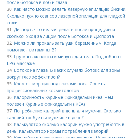
после ботокса в лоб и глаза
30.
Как часто можно делать лазерную эпиляцию бикини.
Сколько нужно сеансов лазерной эпиляции для гладкой
кожи
31.
Диспорт, что нельзя делать после процедуры и
сколько. Уход за лицом после Ботокса и Диспорта
32.
Можно ли прокалывать уши беременным. Когда
помогают витамины B?
33.
Lpg массаж плюсы и минусы для тела. Подробно о
LPG-массаже
34.
Ботокс на глаза. В каких случаях ботокс для зоны
вокруг глаз эффективен?
35.
Крем от морщин под глазами посл. Советы
профессиональных косметологов
36.
Калорийность Куриные фрикадельки икеа. Чем
полезен Куриные фрикадельки (IKEA)
37.
Потребление калорий в день для мужчин. Сколько
калорий требуется мужчине в день?
38.
Калькулятор сколько калорий нужно употреблять в
день. Калькулятор нормы потребления калорий
39.
Как найти индекс массы тела женщин. Индекс массы