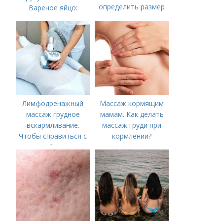
определить размер
Вареное яйцо:
одежды для
калорийность
женщины, мужчины,
ребенка
Лимфодренажный
Массаж кормящим
массаж грудное
мамам. Как делать
вскармливание.
массаж груди при
Чтобы справиться с
кормлении?
нагрубанием,
необходимо
предпринять
следующие действия: