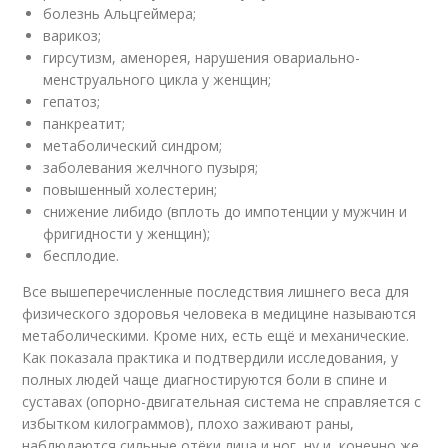
болезнь Альцгеймера;
варикоз;
гирсутизм, аменорея, нарушения овариально-
менструального цикла у женщин;
гепатоз;
панкреатит;
метаболический синдром;
заболевания желчного пузыря;
повышенный холестерин;
снижение либидо (вплоть до импотенции у мужчин и
фригидности у женщин);
бесплодие.
Все вышеперечисленные последствия лишнего веса для
физического здоровья человека в медицине называются
метаболическими. Кроме них, есть ещё и механические.
Как показала практика и подтвердили исследования, у
полных людей чаще диагностируются боли в спине и
суставах (опорно-двигательная система не справляется с
избытком килограммов), плохо заживают раны,
наблюдаются сильные отёки лица и ног, ну и, конечно же,