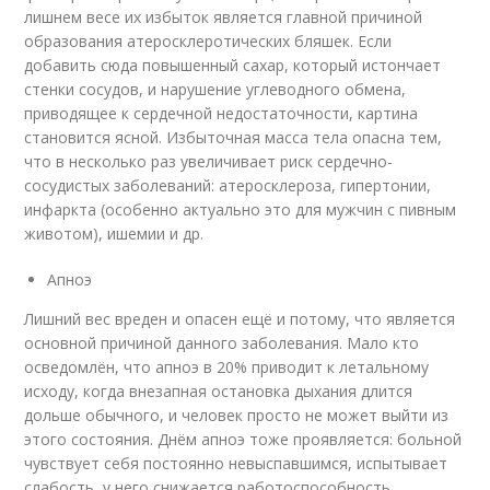
лишнем весе их избыток является главной причиной
образования атеросклеротических бляшек. Если
добавить сюда повышенный сахар, который истончает
стенки сосудов, и нарушение углеводного обмена,
приводящее к сердечной недостаточности, картина
становится ясной. Избыточная масса тела опасна тем,
что в несколько раз увеличивает риск сердечно-
сосудистых заболеваний: атеросклероза, гипертонии,
инфаркта (особенно актуально это для мужчин с пивным
животом), ишемии и др.
Апноэ
Лишний вес вреден и опасен ещё и потому, что является
основной причиной данного заболевания. Мало кто
осведомлён, что апноэ в 20% приводит к летальному
исходу, когда внезапная остановка дыхания длится
дольше обычного, и человек просто не может выйти из
этого состояния. Днём апноэ тоже проявляется: больной
чувствует себя постоянно невыспавшимся, испытывает
слабость, у него снижается работоспособность,