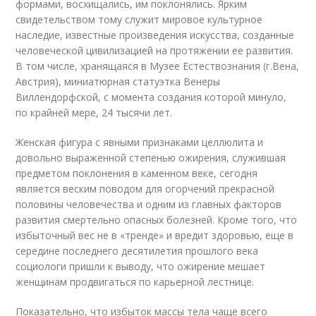
формами, восхищались, им поклонялись. Ярким
свидетельством тому служит мировое культурное
наследие, известные произведения искусства, созданные
человеческой цивилизацией на протяжении ее развития.
В том числе, хранящаяся в Музее Естествознания (г.Вена,
Австрия), миниатюрная статуэтка Венеры
Виллендорфской, с момента создания которой минуло,
по крайней мере, 24 тысячи лет.
Женская фигура с явными признаками целлюлита и
довольно выраженной степенью ожирения, служившая
предметом поклонения в каменном веке, сегодня
является веским поводом для огорчений прекрасной
половины человечества и одним из главных факторов
развития смертельно опасных болезней. Кроме того, что
избыточный вес не в «тренде» и вредит здоровью, еще в
середине последнего десятилетия прошлого века
социологи пришли к выводу, что ожирение мешает
женщинам продвигаться по карьерной лестнице.
Показательно, что избыток массы тела чаще всего