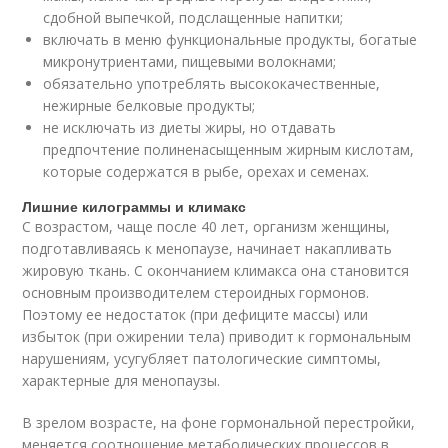
сдобной выпечкой, подслащенные напитки;
включать в меню функциональные продукты, богатые
микронутриентами, пищевыми волокнами;
обязательно употреблять высококачественные,
нежирные белковые продукты;
не исключать из диеты жиры, но отдавать
предпочтение полиненасыщенным жирным кислотам,
которые содержатся в рыбе, орехах и семенах.
Лишние килограммы и климакс
С возрастом, чаще после 40 лет, организм женщины,
подготавливаясь к менопаузе, начинает накапливать
жировую ткань. С окончанием климакса она становится
основным производителем стероидных гормонов.
Поэтому ее недостаток (при дефиците массы) или
избыток (при ожирении тела) приводит к гормональным
нарушениям, усугубляет патологические симптомы,
характерные для менопаузы.
В зрелом возрасте, на фоне гормональной перестройки,
меняется соотношение метаболических процессов в