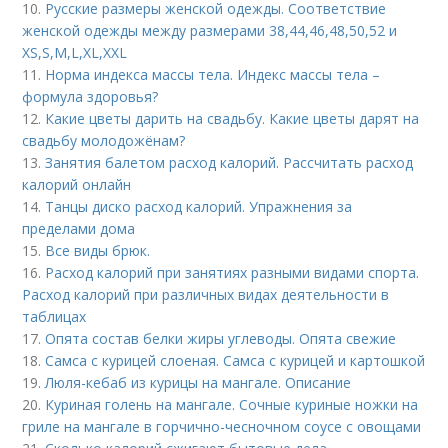
10.
Русские размеры женской одежды. Соответствие
женской одежды между размерами 38,44,46,48,50,52 и
ХS,S,M,L,XL,XXL
11.
Норма индекса массы тела. Индекс массы тела –
формула здоровья?
12.
Какие цветы дарить на свадьбу. Какие цветы дарят на
свадьбу молодожёнам?
13.
Занятия балетом расход калорий. Рассчитать расход
калорий онлайн
14.
Танцы диско расход калорий. Упражнения за
пределами дома
15.
Все виды брюк.
16.
Расход калорий при занятиях разными видами спорта.
Расход калорий при различных видах деятельности в
таблицах
17.
Опята состав белки жиры углеводы. Опята свежие
18.
Самса с курицей слоеная. Самса с курицей и картошкой
19.
Люля-кебаб из курицы на мангале. Описание
20.
Куриная голень на мангале. Сочные куриные ножки на
гриле на мангале в горчично-чесночном соусе с овощами