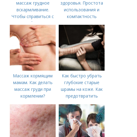
массаж грудное
здоровья. Простота
вскармливание.
использования и
Чтобы справиться с
компактность
нагрубанием,
необходимо
предпринять
следующие действия:
Массаж кормящим
Как быстро убрать
мамам. Как делать
глубокие старые
массаж груди при
шрамы на коже. Как
кормлении?
предотвратить
появление шрамов