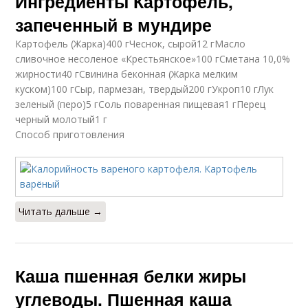
Ингредиенты Картофель,
запеченный в мундире
Картофель (Жарка)400 гЧеснок, сырой12 гМасло
сливочное несоленое «Крестьянское»100 гСметана 10,0%
жирности40 гСвинина беконная (Жарка мелким
куском)100 гСыр, пармезан, твердый200 гУкроп10 гЛук
зеленый (перо)5 гСоль поваренная пищевая1 гПерец
черный молотый1 г
Способ приготовления
Читать дальше →
Каша пшенная белки жиры
углеводы. Пшенная каша