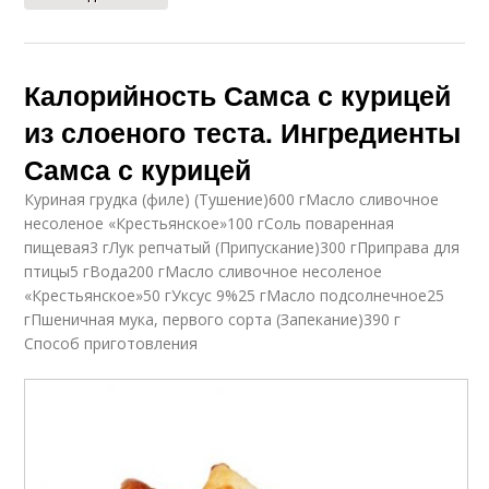
Калорийность Самса с курицей
из слоеного теста. Ингредиенты
Самса с курицей
Куриная грудка (филе) (Тушение)600 гМасло сливочное
несоленое «Крестьянское»100 гСоль поваренная
пищевая3 гЛук репчатый (Припускание)300 гПриправа для
птицы5 гВода200 гМасло сливочное несоленое
«Крестьянское»50 гУксус 9%25 гМасло подсолнечное25
гПшеничная мука, первого сорта (Запекание)390 г
Способ приготовления