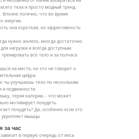
о и необычного? Начни взбираться на
всего тела и просто модный тренд.
. Вполне логично, что во время
о энергии.
оть она короткая, но эффективность
егда нужно железо, иногда достаточно
для нагрузки и всегда доступным.
 тренировать всё тело и за полчаса
ься на месте, но это не говорит о
чительная цифра.
ю ты улучшаешь тело по нескольким
и и подвижности.
ыку, теряя калории, - что может
льно мотивирует похудеть.
гает похудеть? Да, особенно если это
и укрепляет мышцы.
я за час
зависит в первую очередь от веса