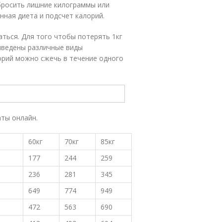
бросить лишние килограммы или
ная диета и подсчет калорий.
ться. Для того чтобы потерять 1кг
иведены различные виды
лорий можно сжечь в течение одного
ты онлайн.
60кг
70кг
85кг
177
244
259
236
281
345
649
774
949
472
563
690