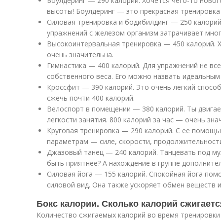
Боулдеринг — 290 калорий. Хочется чего-то новог
высоты! Боулдеринг — это прекрасная тренировка 
Силовая тренировка и бодибилдинг — 250 калорий
упражнений с железом организм затрачивает мног
Высокоинтервальная тренировка — 450 калорий. Х
очень значительна.
Гимнастика — 400 калорий. Для упражнений не вс
собственного веса. Его можно назвать идеальным 
Кроссфит — 390 калорий. Это очень легкий способ
сжечь почти 400 калорий.
Велоспорт в помещении — 380 калорий. Ты двигаеш
легкости занятия. 800 калорий за час — очень зна
Круговая тренировка — 290 калорий. С ее помощь
параметрам — силе, скорости, продолжительност
Джазовый танец — 240 калорий. Танцевать под муз
быть приятнее? А нахождение в группе дополните
Силовая йога — 155 калорий. Спокойная йога помо
силовой вид. Она также ускоряет обмен веществ 
Бокс калории. Сколько калорий сжигаетс
Количество сжигаемых калорий во время тренировки 