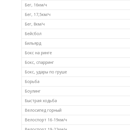
Бег, 16км/ч
Бег, 17,5км/ч
Бег, 8км/ч
Бейсбол
Бильярд
Бокс на ринге
Бокс, спарринг
Бокс, удары по груше
Борьба
Боулинг
Быстрая ходьба
Велосипед горный
Велоспорт 16-19км/ч
Велоспорт 19-22км/ч