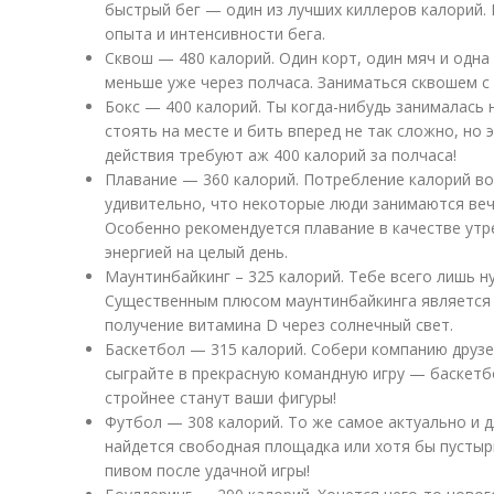
быстрый бег — один из лучших киллеров калорий. 
опыта и интенсивности бега.
Сквош — 480 калорий. Один корт, один мяч и одна
меньше уже через полчаса. Заниматься сквошем с
Бокс — 400 калорий. Ты когда-нибудь занималась
стоять на месте и бить вперед не так сложно, но 
действия требуют аж 400 калорий за полчаса!
Плавание — 360 калорий. Потребление калорий во 
удивительно, что некоторые люди занимаются веч
Особенно рекомендуется плавание в качестве утр
энергией на целый день.
Маунтинбайкинг – 325 калорий. Тебе всего лишь н
Существенным плюсом маунтинбайкинга является 
получение витамина D через солнечный свет.
Баскетбол — 315 калорий. Собери компанию друзе
сыграйте в прекрасную командную игру — баскетбо
стройнее станут ваши фигуры!
Футбол — 308 калорий. То же самое актуально и 
найдется свободная площадка или хотя бы пустыр
пивом после удачной игры!