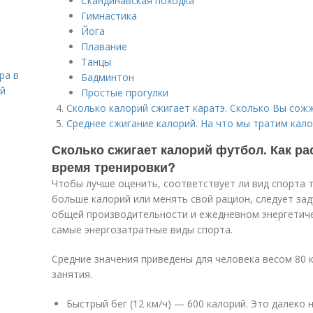
Скандинавская походка
Гимнастика
Йога
Плавание
Танцы
ра в
Бадминтон
ой
Простые прогулки
Сколько калорий сжигает каратэ. Сколько Вы сожж
Среднее сжигание калорий. На что мы тратим кало
Сколько сжигает калорий футбол. Как ра
время тренировки?
Чтобы лучше оценить, соответствует ли вид спорта 
больше калорий или менять свой рацион, следует за
общей производительности и ежедневном энергетиче
самые энергозатратные виды спорта.
Средние значения приведены для человека весом 80 
занятия.
Быстрый бег (12 км/ч) — 600 калорий. Это далеко 