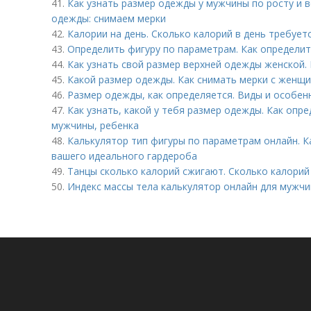
41.
Как узнать размер одежды у мужчины по росту и в
одежды: снимаем мерки
42.
Калории на день. Сколько калорий в день требуе
43.
Определить фигуру по параметрам. Как определит
44.
Как узнать свой размер верхней одежды женской. 
45.
Какой размер одежды. Как снимать мерки с женщ
46.
Размер одежды, как определяется. Виды и особен
47.
Как узнать, какой у тебя размер одежды. Как оп
мужчины, ребенка
48.
Калькулятор тип фигуры по параметрам онлайн. К
вашего идеального гардероба
49.
Танцы сколько калорий сжигают. Сколько калорий
50.
Индекс массы тела калькулятор онлайн для мужчи