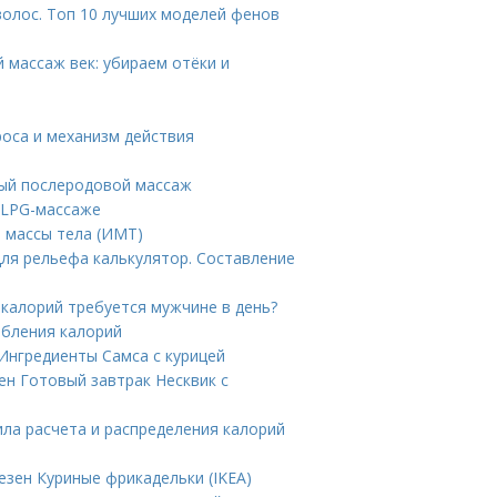
волос. Топ 10 лучших моделей фенов
 массаж век: убираем отёки и
роса и механизм действия
ный послеродовой массаж
 LPG-массаже
а массы тела (ИМТ)
для рельефа калькулятор. Составление
 калорий требуется мужчине в день?
ебления калорий
 Ингредиенты Самса с курицей
ен Готовый завтрак Несквик с
ила расчета и распределения калорий
езен Куриные фрикадельки (IKEA)