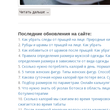
Читать дальше →
Последние обновления на сайте:
1.
Как убрать следы от прыщей на лице. Природные к
2.
Рубцы и шрамы от прыщей на лице. Как убрать
3.
Как избавиться от шрамов после прыщей. Как убра
4.
Правила определения размера мужской одежды. Ка
определения размера в зависимости от вида одежды
5.
Сколько нужно потреблять калорий в день. Норма
6.
5 типов женских фигур. Типы женских фигур. Спосо
7.
Какова суточная норма калорий при потере веса. С
8.
Подбор размеров по параметрам. Онлайн калькул
9.
Что нужно знать об уколах ботокса в область лица
ботулинотерапии
10.
Сколько калорий мы сжигаем во время тренировок
сжигается во время табаты
11.
После лазерной эпиляции волосы когда начинают 