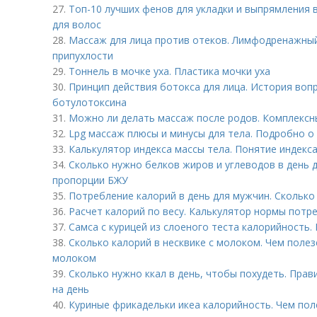
27.
Топ-10 лучших фенов для укладки и выпрямления 
для волос
28.
Массаж для лица против отеков. Лимфодренажный
припухлости
29.
Тоннель в мочке уха. Пластика мочки уха
30.
Принцип действия ботокса для лица. История воп
ботулотоксина
31.
Можно ли делать массаж после родов. Комплекс
32.
Lpg массаж плюсы и минусы для тела. Подробно о
33.
Калькулятор индекса массы тела. Понятие индекс
34.
Сколько нужно белков жиров и углеводов в день 
пропорции БЖУ
35.
Потребление калорий в день для мужчин. Сколько
36.
Расчет калорий по весу. Калькулятор нормы потр
37.
Самса с курицей из слоеного теста калорийность.
38.
Сколько калорий в несквике с молоком. Чем полез
молоком
39.
Сколько нужно ккал в день, чтобы похудеть. Прав
на день
40.
Куриные фрикадельки икеа калорийность. Чем пол