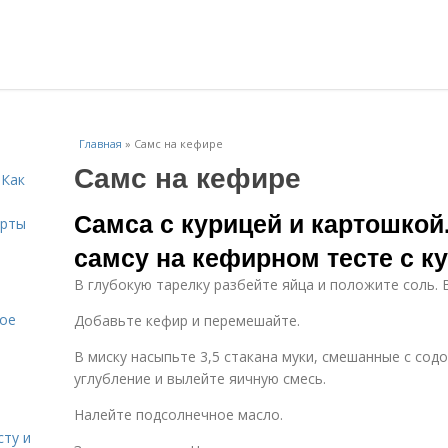
Главная
»
Самс на кефире
Самс на кефире
 Как
Самса с курицей и картошкой.
ерты
самсу на кефирном тесте с к
В глубокую тарелку разбейте яйца и положите соль. 
кое
Добавьте кефир и перемешайте.
В миску насыпьте 3,5 стакана муки, смешанные с сод
углубление и вылейте яичную смесь.
Налейте подсолнечное масло.
сту и