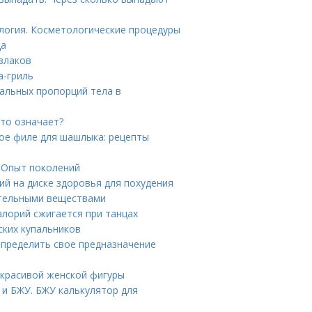
логия. Косметологические процедуры
ца
 злаков
а-гриль
альных пропорций тела в
это означает?
ное филе для шашлыка: рецепты
. Опыт поколений
ий на диске здоровья для похудения
ательными веществами
алорий сжигается при танцах
ских купальников
определить свое предназначение
 красивой женской фигуры
и БЖУ. БЖУ калькулятор для