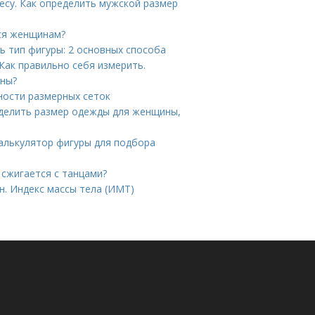
есу. Как определить мужской размер
тся женщинам?
ь тип фигуры: 2 основных способа
Как правильно себя измерить.
ины?
ности размерных сеток
ределить размер одежды для женщины,
алькулятор фигуры для подбора
 сжигается с танцами?
н. Индекс массы тела (ИМТ)