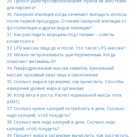
29.
Прокол ушей противопоказания. Нужна ли анестезия
для пирсинга?
30.
Лазерная эпиляция когда начинают выпадать волосы
после первой процедуры. Отличия лазерной эпиляции от
фотоэпиляции и других видов эпиляции?
31.
Как разгладить морщины под глазами – советы
косметолога
32.
LPG массаж лица до и после. Что такое LPG-массаж?
33.
Можно ли прокалывать уши беременным. Когда
помогают витамины B?
34.
Лимфодренажный массаж камилла. Буккальный
массаж: красивый овал лица и омоложение
35.
Сколько жира в организме, как вычислить. Способы
измерения уровня жира в организме
36.
Коэф веса и роста. Расчет нормальной массы тела
(ИМТ)
37.
Сколько нужно калорий потреблять в день. Сколько
надо калорий, чтоб похудеть?
38.
Сколько мне надо калорий в день. Сколько надо
калорий, чтоб похудеть?
39.
Процент жира в организме вычислить. Как рассчитать