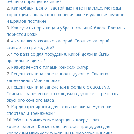
рубцы от прыщей на лице?
2.
Как избавиться от застойных пятен на лице. Методы
коррекции, аппаратного лечения акне и удаления рубцов
и шрамов постакне
3.
Как сузить поры лица и убрать сальный блеск. Причины
пористой кожи
4.
4 км пешком сколько калорий. Сколько калорий
сжигается при ходьбе?
5.
Что важнее для похудения. Какой должна быть
правильная диета?
6.
Разбираемся с типами женских фигур
7.
Рецепт свинина запеченная в духовке. Свинина
запеченная «Мой каприз»
8.
Рецепт свинина запеченая в фольге с овощами.
Свинина, запеченная с овощами в духовке — рецепты
вкусного сочного мяса
9.
Кардиотренировки для сжигания жира. Нужен ли
спортзал и тренажеры?
10.
Убрать мимические морщины вокруг глаз
косметология. Косметологические процедуры для
коррекции мимических морщин и омоложения лица