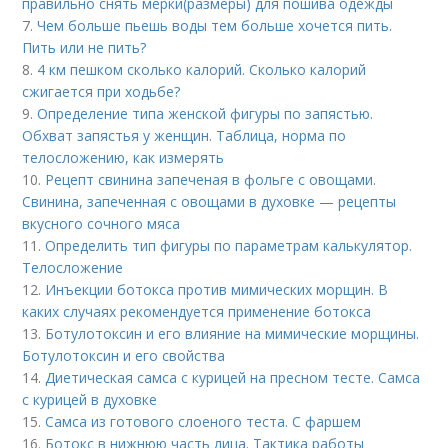
правильно снять мерки(размеры) для пошива одежды
7.
Чем больше пьешь воды тем больше хочется пить.
Пить или не пить?
8.
4 км пешком сколько калорий. Сколько калорий
сжигается при ходьбе?
9.
Определение типа женской фигуры по запястью.
Обхват запястья у женщин. Таблица, норма по
телосложению, как измерять
10.
Рецепт свинина запеченая в фольге с овощами.
Свинина, запеченная с овощами в духовке — рецепты
вкусного сочного мяса
11.
Определить тип фигуры по параметрам калькулятор.
Телосложение
12.
Инъекции ботокса против мимических морщин. В
каких случаях рекомендуется применение ботокса
13.
Ботулотоксин и его влияние на мимические морщины.
Ботулотоксин и его свойства
14.
Диетическая самса с курицей на пресном тесте. Самса
с курицей в духовке
15.
Самса из готового слоеного теста. С фаршем
16.
Ботокс в нижнюю часть лица. Тактика работы