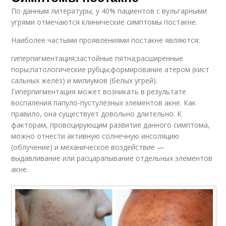
По данным литературы, у 40% пациентов с вульгарными
угрями отмечаются клинические симптомы постакне.
Наиболее частыми проявлениями постакне являются:
гиперпигментация;застойные пятна;расширенные
поры;патологические рубцы;формирование атером (кист
сальных желёз) и милиумов (белых угрей).
Гиперпигментация может возникать в результате
воспаления папуло-пустулёзных элементов акне. Как
правило, она существует довольно длительно. К
факторам, провоцирующим развитие данного симптома,
можно отнести активную солнечную инсоляцию
(облучение) и механическое воздействие —
выдавливание или расцарапывание отдельных элементов
акне.