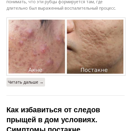
понимать, что эти рубцы формируется там, где
Средство от
длительно был выраженный воспалительный процесс.
Средства от прыщей
пигментных пятен
Пигментное пятно
Застарелые пятна
Читать дальше →
Как избавиться от следов
прыщей в дом условиях.
Симптомы постакне