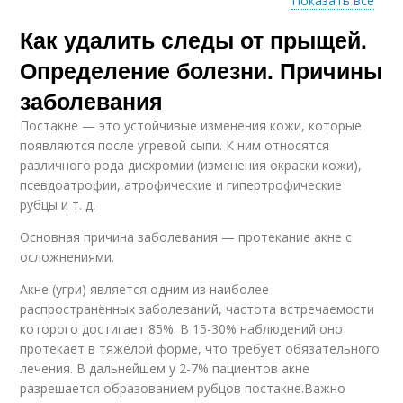
Показать все
Как удалить следы от прыщей.
Средства от пятен
Болтушка от пятен
Определение болезни. Причины
заболевания
Постакне — это устойчивые изменения кожи, которые
Пятна от акне
Средства от постакне
появляются после угревой сыпи. К ним относятся
различного рода дисхромии (изменения окраски кожи),
псевдоатрофии, атрофические и гипертрофические
рубцы и т. д.
Эффективные
Основная причина заболевания — протекание акне с
Темные пятна
средства
осложнениями.
Акне (угри) является одним из наиболее
распространённых заболеваний, частота встречаемости
Средство от черных
которого достигает 85%. В 15-30% наблюдений оно
Средства для ухода
точек
протекает в тяжёлой форме, что требует обязательного
лечения. В дальнейшем у 2-7% пациентов акне
разрешается образованием рубцов постакне.Важно