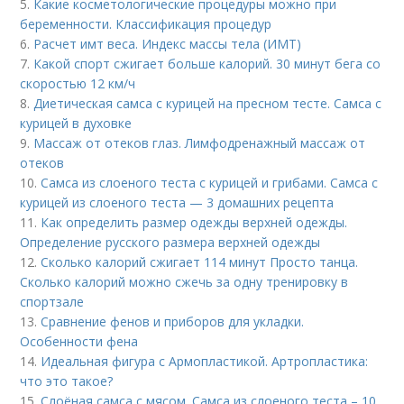
5.
Какие косметологические процедуры можно при
беременности. Классификация процедур
6.
Расчет имт веса. Индекс массы тела (ИМТ)
7.
Какой спорт сжигает больше калорий. 30 минут бега со
скоростью 12 км/ч
8.
Диетическая самса с курицей на пресном тесте. Самса с
курицей в духовке
9.
Массаж от отеков глаз. Лимфодренажный массаж от
отеков
10.
Самса из слоеного теста с курицей и грибами. Самса с
курицей из слоеного теста — 3 домашних рецепта
11.
Как определить размер одежды верхней одежды.
Определение русского размера верхней одежды
12.
Сколько калорий сжигает 114 минут Просто танца.
Сколько калорий можно сжечь за одну тренировку в
спортзале
13.
Сравнение фенов и приборов для укладки.
Особенности фена
14.
Идеальная фигура с Армопластикой. Артропластика:
что это такое?
15.
Слоёная самса с мясом. Самса из слоеного теста – 10