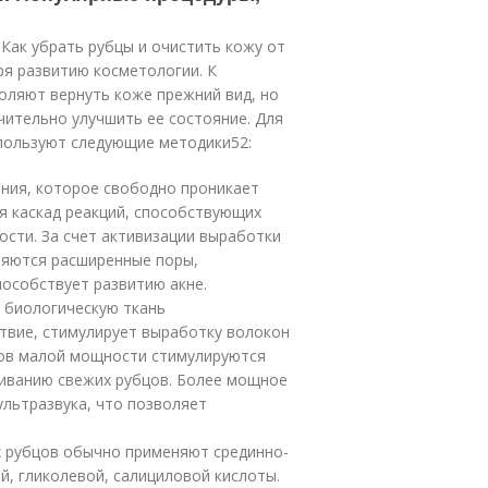
 Как убрать рубцы и очистить кожу от
ря развитию косметологии. К
оляют вернуть коже прежний вид, но
чительно улучшить ее состояние. Для
спользуют следующие методики
52
:
ения, которое свободно проникает
я каскад реакций, способствующих
сти. За счет активизации выработки
няются расширенные поры,
особствует развитию акне.
а биологическую ткань
вие, стимулирует выработку волокон
сов малой мощности стимулируются
живанию свежих рубцов. Более мощное
льтразвука, что позволяет
х рубцов обычно применяют срединно-
й, гликолевой, салициловой кислоты.