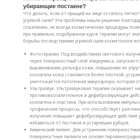
убирающие постакне?
Что делать, если от прыщей на лице осталось пятно?
угревой сыпи? Эти проблемы нашли решение благода
сожалению, не всегда косметические процедуры позв
при правильно подобранном курсе терапии могут зна
борьбы последствиями угревой сыпи косметологи и
Фототерапия. Под воздействием светового излуч
через поверхностный слой эпидермиса, запускаетс
выравниванию рельефа кожи, повышению ее упруго
коллагена кожа становится более плотной, устра
уничтожается патогенная микрофлора, которая сп
Ультразвук. Ультразвуковая терапия оказывает н
противовоспалительное и дефиброзирующее дейст
коллагена и эластина. При использовании импуль
трофические процессы, что способствует разгла
излучение повышает дефиброзирующее действие у
избавиться от постакне и устаревших рубцов.
Химический пилинг. Для устранения поверхностны
поверхностные пилинги на основе пировиноградно