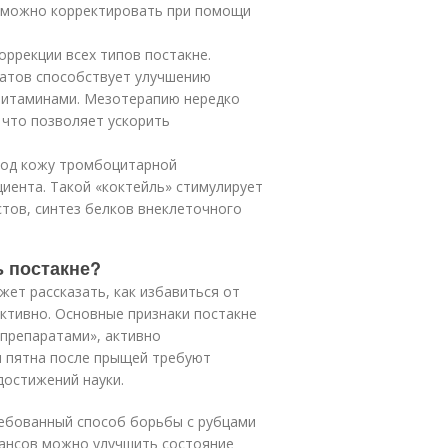
) можно корректировать при помощи
ррекции всех типов постакне.
ратов способствует улучшению
 витаминами. Мезотерапию нередко
 что позволяет ускорить
под кожу тромбоцитарной
циента. Такой «коктейль» стимулирует
ов, синтез белков внеклеточного
ь постакне?
жет рассказать, как избавиться от
ктивно. Основные признаки постакне
-препаратами», активно
и пятна после прыщей требуют
достижений науки.
ебованный способ борьбы с рубцами
еансов можно улучшить состояние