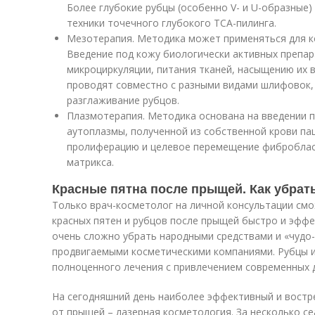
Более глубокие рубцы (особенно V- и U-образные
техники точечного глубокого ТСА-пилинга.
Мезотерапия. Методика может применяться для ко
Введение под кожу биологически активных препа
микроциркуляции, питания тканей, насыщению их
проводят совместно с разными видами шлифовок,
разглаживание рубцов.
Плазмотерапия. Методика основана на введении 
аутоплазмы, полученной из собственной крови па
пролиферацию и целевое перемещение фибробласт
матрикса.
Красные пятна после прыщей. Как убрат
Только врач-косметолог на личной консультации смо
красных пятен и рубцов после прыщей быстро и эффе
очень сложно убрать народными средствами и «чудо
продвигаемыми косметическими компаниями. Рубцы 
полноценного лечения с привлечением современных 
На сегодняшний день наиболее эффективный и востр
от прыщей – лазерная косметология. За несколько с