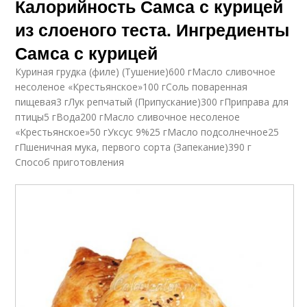
Калорийность Самса с курицей
из слоеного теста. Ингредиенты
Самса с курицей
Куриная грудка (филе) (Тушение)600 гМасло сливочное
несоленое «Крестьянское»100 гСоль поваренная
пищевая3 гЛук репчатый (Припускание)300 гПриправа для
птицы5 гВода200 гМасло сливочное несоленое
«Крестьянское»50 гУксус 9%25 гМасло подсолнечное25
гПшеничная мука, первого сорта (Запекание)390 г
Способ приготовления