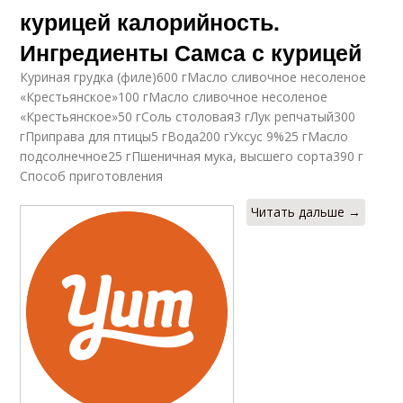
курицей калорийность.
Ингредиенты Самса с курицей
Куриная грудка (филе)600 гМасло сливочное несоленое
«Крестьянское»100 гМасло сливочное несоленое
«Крестьянское»50 гСоль столовая3 гЛук репчатый300
гПриправа для птицы5 гВода200 гУксус 9%25 гМасло
подсолнечное25 гПшеничная мука, высшего сорта390 г
Способ приготовления
Читать дальше →