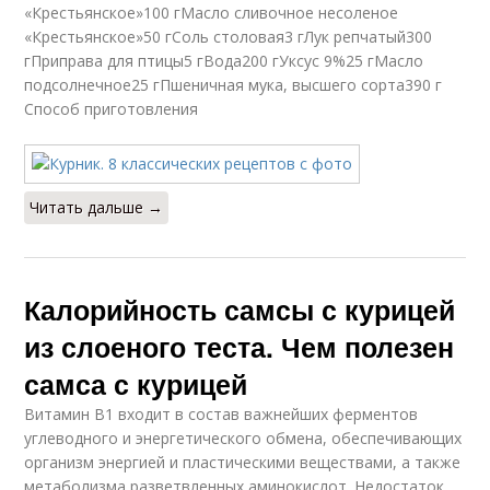
«Крестьянское»100 гМасло сливочное несоленое
«Крестьянское»50 гСоль столовая3 гЛук репчатый300
гПриправа для птицы5 гВода200 гУксус 9%25 гМасло
подсолнечное25 гПшеничная мука, высшего сорта390 г
Способ приготовления
Читать дальше →
Калорийность самсы с курицей
из слоеного теста. Чем полезен
самса с курицей
Витамин В1 входит в состав важнейших ферментов
углеводного и энергетического обмена, обеспечивающих
организм энергией и пластическими веществами, а также
метаболизма разветвленных аминокислот. Недостаток