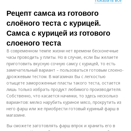
Показать все
Рецепт самса из готового
Самс с копченой
Курица с грибами
курицей
слоёного теста с курицей.
Самса с курицей из готового
слоеного теста
В современном темпе жизни нет времени бесконечные
часы проводить у плиты. Но в случае, если Вы желаете
приготовить вкусную сочную самсу с курицей, то есть
замечательный вариант – пользоваться готовым слоено-
дрожжевым тестом. В магазинах Вы с легкостью
отыщете замороженные пласты такого теста, остается
лишь только избрать продукт любимого производителя.
Собственно, что касается начинки, то здесь несколько
вариантов: мелко нарубить куриное мясо, прокрутить из
него фарш или же приобрести готовый куриный фарш в
магазине.
Вы сможете заготовлять фарш впрок и хранить его в