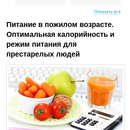
Показать все
Питание в пожилом возрасте.
Пожилой возраст
Пожилые люди
Оптимальная калорийность и
режим питания для
престарелых людей
Дни для пожилого
Питания для
человека
предотвращения
Питание для пожилых
Зрелые люди
людей
Правильное питание