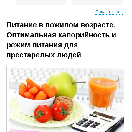
Показать все
Питание в пожилом возрасте.
Дни для пожилого
Питания для
человека
предотвращения
Оптимальная калорийность и
режим питания для
престарелых людей
Питание для пожилых
Зрелые люди
людей
Питания для пожилых
Правильное питание
людей