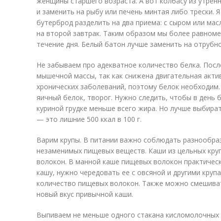
женщины старшего возраста. А вот колбасу из утрен
и заменить на рыбу или печень минтая либо трески. 
бутерброд разделить на два приема: с сыром или мас
на второй завтрак. Таким образом мы более равном
течение дня. Белый батон лучше заменить на отрубно
Не забываем про адекватное количество белка. Посл
мышечной массы, так как снижена двигательная актив
хронических заболеваний, поэтому белок необходим. 
яичный белок, творог. Нужно следить, чтобы в день 
куриной грудке меньше всего жира. Но лучше выбират
— это лишние 500 ккал в 100 г.
Варим крупы. В питании важно соблюдать разнообра
незаменимых пищевых веществ. Каши из цельных кру
волокон. В манной каше пищевых волокон практическ
кашу, нужно чередовать ее с овсяной и другими круп
количество пищевых волокон. Также можно смешиват
новый вкус привычной каши.
Выпиваем не меньше одного стакана кисломолочных н