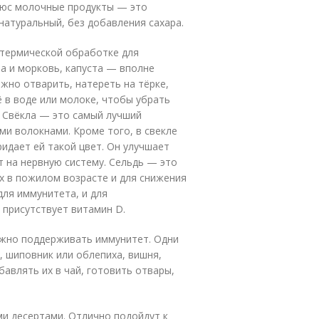
люс молочные продукты — это
натуральный, без добавления сахара.
 термической обработке для
ла и морковь, капуста — вполне
жно отварить, натереть на тёрке,
 в воде или молоке, чтобы убрать
. Свёкла — это самый лучший
и волокнами. Кроме того, в свекле
идает ей такой цвет. Он улучшает
т на нервную систему. Сельдь — это
х в пожилом возрасте и для снижения
для иммунитета, и для
 присутствует витамин D.
ажно поддерживать иммунитет. Одни
, шиповник или облепиха, вишня,
авлять их в чай, готовить отвары,
и десертами. Отлично подойдут к