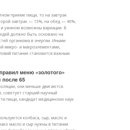
атном приеме пищи, то на завтрак
торой завтрак — 15%, на обед — 40%,
 и ужином возможны вариации. В
юдей должно быть основано на
тей организма в энергии. Иными
ой микро- и макроэлементами,
словий питание становится важным
 правил меню «золотого»
я после 65
золяции, они меньше двигаются.
, советует старший научный
ти пищи, кандидат медицинских наук
ользуются колбаса, сыр, масло и
нако масло и сыр нужны в питании