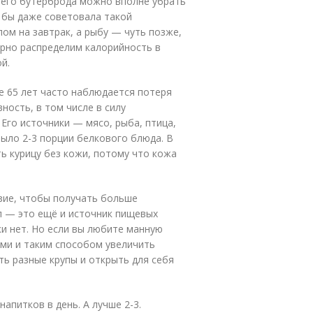
него бутерброда можно вполне убрать
Я бы даже советовала такой
лом на завтрак, а рыбу — чуть позже,
ерно распределим калорийность в
й.
е 65 лет часто наблюдается потеря
ность, в том числе в силу
Его источники — мясо, рыба, птица,
было 2-3 порции белкового блюда. В
ь курицу без кожи, потому что кожа
зие, чтобы получать больше
п — это ещё и источник пищевых
и нет. Но если вы любите манную
ами и таким способом увеличить
ь разные крупы и открыть для себя
апитков в день. А лучше 2-3.