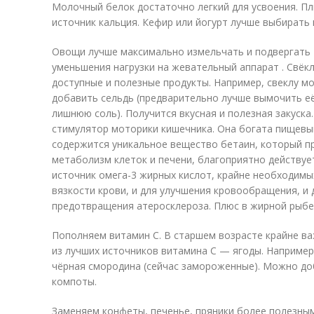
Молочный белок достаточно легкий для усвоения. П
источник кальция. Кефир или йогурт лучше выбирать 
Овощи лучше максимально измельчать и подвергать
уменьшения нагрузки на жевательный аппарат . Свёк
доступные и полезные продукты. Например, свеклу мо
добавить сельдь (предварительно лучше вымочить её
лишнюю соль). Получится вкусная и полезная закуска
стимулятор моторики кишечника. Она богата пищевым
содержится уникальное вещество бетаин, который пр
метаболизм клеток и печени, благоприятно действуе
источник омега-3 жирных кислот, крайне необходимы
вязкости крови, и для улучшения кровообращения, и 
предотвращения атеросклероза. Плюс в жирной рыбе
Пополняем витамин С. В старшем возрасте крайне в
из лучших источников витамина С — ягоды. Например
чёрная смородина (сейчас замороженные). Можно доб
компоты.
Заменяем конфеты, печенье, пряники более полезным