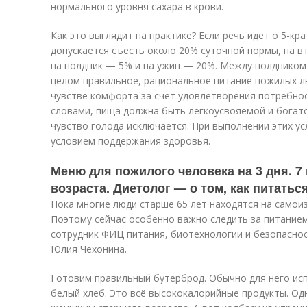
нормального уровня сахара в крови.
Как это выглядит на практике? Если речь идет о 5-кр
допускается съесть около 20% суточной нормы, на в
на полдник — 5% и на ужин — 20%. Между полдником
целом правильное, рациональное питание пожилых л
чувстве комфорта за счет удовлетворения потребнос
словами, пища должна быть легкоусвояемой и богат
чувство голода исключается. При выполнении этих у
условием поддержания здоровья.
Меню для пожилого человека на 3 дня. 7
возраста. Диетолог — о том, как питатьс
Пока многие люди старше 65 лет находятся на самои
Поэтому сейчас особенно важно следить за питанием
сотрудник ФИЦ питания, биотехнологии и безопаснос
Юлия Чехонина.
Готовим правильный бутерброд. Обычно для него исп
белый хлеб. Это всё высококалорийные продукты. Од