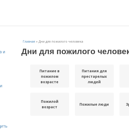
Главная
»
Дни для пожилого человека
Дни для пожилого челове
а и
Питание в
Питания для
пожилом
престарелых
возрасте
людей
 и
Пожилой
Пожилые люди
З
возраст
дить