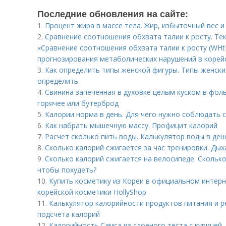
Последние обновления на сайте:
1.
Процент жира в массе тела. Жир, избыточный вес 
2.
Сравнение соотношения обхвата талии к росту. Те
«Сравнение соотношения обхвата талии к росту (WHtR
прогнозирования метаболических нарушений в корей
3.
Как определить типы женской фигуры. Типы женских
определить
4.
Свинина запеченная в духовке целым куском в фоль
горячее или бутерброд
5.
Калории норма в день. Для чего нужно соблюдать
6.
Как набрать мышечную массу. Профицит калорий
7.
Расчет сколько пить воды. Калькулятор воды в ден
8.
Сколько калорий сжигается за час тренировки. Дых
9.
Сколько калорий сжигается на велосипеде. Сколько
чтобы похудеть?
10.
Купить косметику из Кореи в официальном интерн
корейской косметики HollyShop
11.
Калькулятор калорийности продуктов питания и р
подсчета калорий
12.
Калорийность Самса из слоеного теста с курицей.