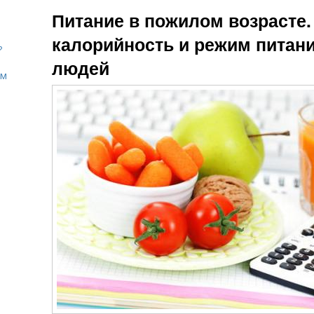
Питания для
Питание в пожилом возрасте
пожилых людей
калорийность и режим питан
?
людей
ом