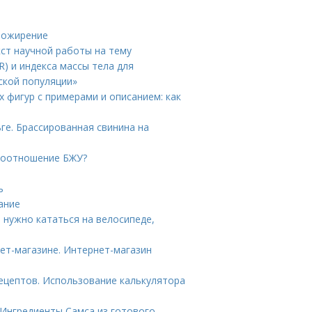
и ожирение
кст научной работы на тему
) и индекса массы тела для
ской популяции»
 фигур с примерами и описанием: как
ге. Брассированная свинина на
 соотношение БЖУ?
ь
ание
 нужно кататься на велосипеде,
ет-магазине. Интернет-магазин
ецептов. Использование калькулятора
 Ингредиенты Самса из готового