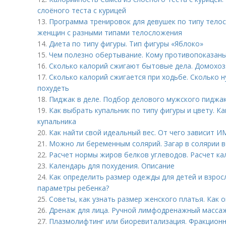
слоёного теста с курицей
13.
Программа тренировок для девушек по типу тело
женщин с разными типами телосложения
14.
Диета по типу фигуры. Тип фигуры «Яблоко»
15.
Чем полезно обертывание. Кому противопоказан
16.
Сколько калорий сжигают бытовые дела. Домохозя
17.
Сколько калорий сжигается при ходьбе. Сколько 
похудеть
18.
Пиджак в деле. Подбор делового мужского пиджак
19.
Как выбрать купальник по типу фигуры и цвету. К
купальника
20.
Как найти свой идеальный вес. От чего зависит И
21.
Можно ли беременным солярий. Загар в солярии 
22.
Расчет нормы жиров белков углеводов. Расчет к
23.
Календарь для похудения. Описание
24.
Как определить размер одежды для детей и взрос
параметры ребенка?
25.
Советы, как узнать размер женского платья. Как 
26.
Дренаж для лица. Ручной лимфодренажный массаж
27.
Плазмолифтинг или биоревитализация. Фракционн