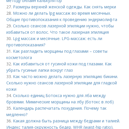
методу онлайн калькулятор
27.
Размеры верхней женской одежды. Как снять мерки
28.
Можно ли делать lpg массаж во время месячных.
Общие противопоказания к проведению эндермолифта
29.
Сколько сеансов лазерной эпиляции нужно, чтобы
избавиться от волос. Что такое лазерная эпиляция
30.
Lpg массаж и месячные. LPG-массаж: есть ли
противопоказания?
31.
Как разгладить морщины под глазами – советы
косметолога
32.
Как избавиться от гусиной кожи под глазами. Как
убрать гусиные лапки вокруг глаз
33.
Как часто можно делать лазерную эпиляцию бикини.
Сколько нужно сеансов лазерной эпиляции для гладкой
кожи
34.
Сколько единиц Ботокса нужно для лба между
бровями. Мимические морщины на лбу (ботокс в лоб)
35.
Календарь распечатать похудения. Почему так
медленно?
36.
Какая должна быть разница между бедрами и талией.
Индекс талия-окружность бедер. WHR (waist-hip ratio).