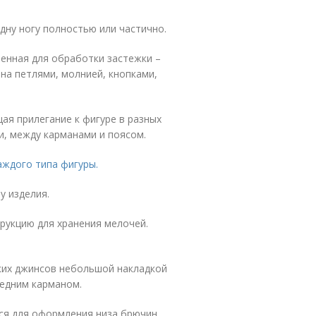
дну ногу полностью или частично.
ченная для обработки застежки –
на петлями, молнией, кнопками,
ая прилегание к фигуре в разных
и, между карманами и поясом.
аждого типа фигуры.
у изделия.
трукцию для хранения мелочей.
ских джинсов небольшой накладкой
едним карманом.
ся для оформления низа брючин.