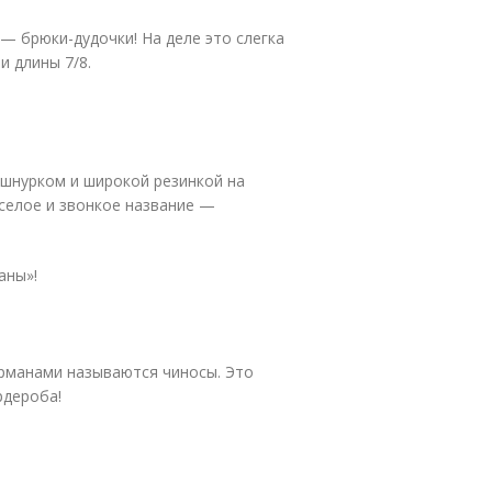
— брюки-дудочки! На деле это слегка
и длины 7/8.
шнурком и широкой резинкой на
еселое и звонкое название —
аны»!
рманами называются чиносы. Это
рдероба!