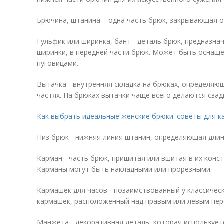
Брючина, штанина – одна часть брюк, закрывающая о
Гульфик или ширинка, бант - деталь брюк, предназна
ширинки, в передней части брюк. Может быть оснаще
пуговицами.
Вытачка - внутренняя складка на брюках, определяющ
частях. На брюках вытачки чаще всего делаются сзад
Как выбрать идеальные женские брюки: советы для к
Низ брюк - нижняя линия штанин, определяющая длин
Карман - часть брюк, пришитая или вшитая в их конс
Карманы могут быть накладными или прорезными.
Кармашек для часов - позаимствованный у классиче
кармашек, расположенный над правым или левым пер
Манжета - декоративная деталь, которая использует