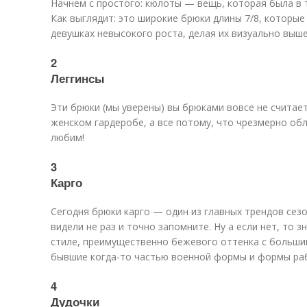
Начнем с простого: кюлоты — вещь, которая была в 
Как выглядит: это широкие брюки длины 7/8, которые
девушках невысокого роста, делая их визуально выше
2
Леггинсы
Эти брюки (мы уверены) вы брюками вовсе не считает
женском гардеробе, а все потому, что чрезмерно обле
любим!
3
Карго
Сегодня брюки карго — один из главных трендов сезо
видели не раз и точно запомните. Ну а если нет, то 
стиле, преимущественно бежевого оттенка с больши
бывшие когда-то частью военной формы и формы ра
4
Дудочки