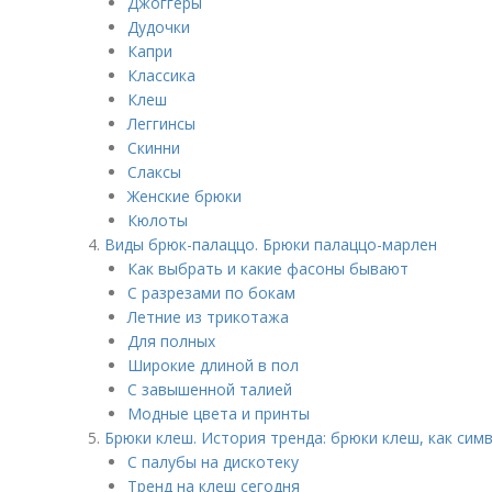
Джоггеры
Дудочки
Капри
Классика
Клеш
Леггинсы
Скинни
Слаксы
Женские брюки
Кюлоты
Виды брюк-палаццо. Брюки палаццо-марлен
Как выбрать и какие фасоны бывают
С разрезами по бокам
Летние из трикотажа
Для полных
Широкие длиной в пол
С завышенной талией
Модные цвета и принты
Брюки клеш. История тренда: брюки клеш, как симво
С палубы на дискотеку
Тренд на клеш сегодня