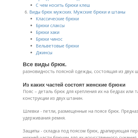
С чем носить брюки клеш
Виды брюк мужских. Мужские брюки и штаны
Классические брюки
Брюки слаксы
Брюки хаки
Брюки чинос
Вельветовые брюки
Джинсы
Все виды брюк.
разновидность поясной одежды, состоящая из двух ш
Из каких частей состоят женские брюки
Пояс – деталь брюк для крепления их на бедрах или
конструкции из двух штанин.
Шлевки - петли, размещенные на поясе брюк. Предна
удерживания ремня.
Защипы - складка под поясом брюк, драпирующая пере
нижней части брючин для их искусственного сужения.