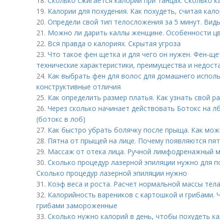
18.
Сколько сжигается калорий при танцах. Сколько к
19.
Калории для похудения. Как похудеть, считая кало
20.
Определи свой тип телосложения за 5 минут. Вид
21.
Можно ли дарить каллы женщине. Особенности цв
22.
Вся правда о калориях. Скрытая угроза
23.
Что такое фен щетка и для чего он нужен. Фен-ще
технические характеристики, преимущества и недост
24.
Как выбрать фен для волос для домашнего исполь
конструктивные отличия
25.
Как определить размер платья. Как узнать свой 
26.
Через сколько начинает действовать Ботокс на л
(ботокс в лоб)
27.
Как быстро убрать болячку после прыща. Как мож
28.
Пятна от прыщей на лице. Почему появляются пя
29.
Массаж от отека лица. Ручной лимфодренажный м
30.
Сколько процедур лазерной эпиляции нужно для п
Сколько процедур лазерной эпиляции нужно
31.
Коэф веса и роста. Расчет нормальной массы тел
32.
Калорийность вареников с картошкой и грибами. 
грибами замороженные
33.
Сколько нужно калорий в день, чтобы похудеть к