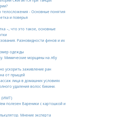
алорий сжигается при танцах
рии?
ы телосложения - Основные понятия
етка и поверья
тка –, что это такое, основные
атки
зования. Разновидности фенов и их
размер одежды
бу. Мимические морщины на лбу
но ускорить заживление ран
тна от прыщей
ассаж лица в домашних условиях
олного удаления волос бикини.
а (ИМТ)
Чем полезен Вареники с картошкой и
алькулятор. Мнение эксперта