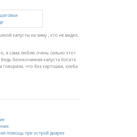
еной капусты на зиму , кто не видел,
то, я сама люблю очень сильно этот
. Ведь белокочанная капуста богата
а говорили, что без картошки, хлеба
ние
ения
вая помощь при острой диарее