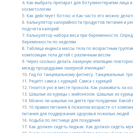
4.
Как выбрать препарат для ботулинотерапии лица и
косметологии
5.
Как действует ботокс и Как часто его можно делат
6.
Калькулятор калорийности продуктов питания и ре
подсчета калорий
7.
Калькулятор набора веса при беременности. Опред
беременности по неделям
8.
Таблица индекса массы тела по возрастным групп
композиции тела детей с различным весом
9.
Через сколько делать лазерную эпиляцию повторн
между процедурами лазерной эпиляции?
10.
Гид по танцевальному фитнесу. Танцевальные тре
11.
Рецепт самса с курицей. Самса с курицей
12.
Гноится ухо в месте прокола. Как ухаживать за к
13.
Шашлык из курицы с майонезом. Шашлык из куриц
14.
Можно ли шашлык на диете при похудении. Какой
15.
10 правил питания в пожилом возрасте от компани
питания для поддержания здоровья пожилых людей
16.
Ходьба по лестнице для похудения
17.
Как должен сидеть пиджак. Как должен сидеть му