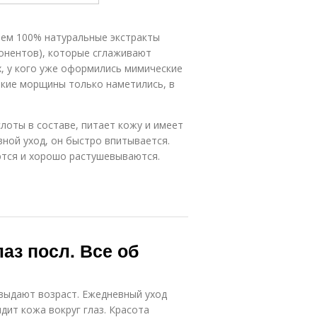
 нем 100% натуральные экстракты
понентов), которые сглаживают
, у кого уже оформились мимические
акие морщины только наметились, в
лоты в составе, питает кожу и имеет
вной уход, он быстро впитывается.
ются и хорошо растушевываются.
аз посл. Все об
и выдают возраст. Ежедневный уход
ядит кожа вокруг глаз. Красота