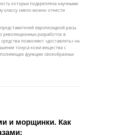
ность которых подкреплена научными
му классу смело можно отнести
у представителей европеоидной расы.
о революционных разработок в
 средства позволяют «доставлять» на
ышения тонуса кожи вещества с
ыполняющих функцию своеобразных
ми и морщинки. Как
азами: