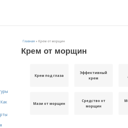
Главная
»
Крем от морщин
Крем от морщин
Эффективный
Крем под глаза
крем
гуры
Средство от
М
 Как
Мази от морщин
морщин
ерты
я