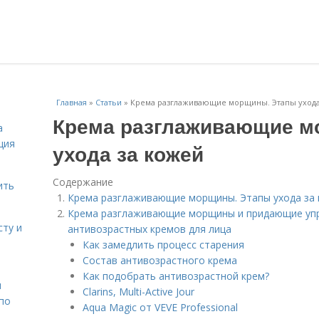
Главная
»
Статьи
»
Крема разглаживающие морщины. Этапы ухода
Крема разглаживающие м
а
ция
ухода за кожей
Содержание
ить
Крема разглаживающие морщины. Этапы ухода за
Крема разглаживающие морщины и придающие упру
сту и
антивозрастных кремов для лица
Как замедлить процесс старения
Состав антивозрастного крема
Как подобрать антивозрастной крем?
н
Clarins, Multi-Active Jour
 по
Aqua Magic от VEVE Professional