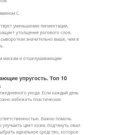
ков.
амином С.
бствует уменьшению пигментации,
ращает утолщение рогового слоя,
в сыворотках значительно выше, чем в
ь.
им маскам и отшелушивающим
ющие упругость. Топ 10
а
 ежедневного ухода. Если каждый день
можно избежать пластических
 ответственностью. Важно помочь
о улучшить цвет кожи, подтянуть овал
выбрать идеальное средство, которое