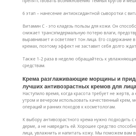
препятствовать возникновению темных кругов и меш
6 этап – нанесение антиоксидантной сыворотки с вит
Витамин С - это кладезь пользы для кожи. Он спосо
снижает трансэпидермальную потерю влаги, предотв
выравнивает и осветляет тон лица. Его содержание 
кремах, поэтому эффект не заставит себя долго ждат
Также 1-2 раза в неделю обращайтесь к увлажняющ
средствам.
Крема разглаживающие морщины и прида
лучших антивозрастных кремов для лиц
Наступило время, когда красота требует не жертв, а
утром и вечером использовать качественный крем, 
операций и ранних походов к косметологам.
К выбору антивозрастного крема нужно подходить с
дерме, а не навредить ей. Хорошее средство способн
лица, увлажнить и напитать кожу. Мы поможем вам 