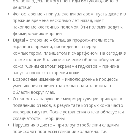
области. Здесь помогут пептиды ботулоподобного
действия!
Фотостарение - при увлечении загаром, пусть даже и в
прежние времена несколько лет назад, идет
накопление клеточных поломок. Эти поломки ведут к
формированию морщин!
Digital – старение – большая продолжительность
экранного времени, проведенного перед
компьютером, планшетом и смартфоном. На сегодня в
косметологии большое значение обрело облучение
кожи "Синим светом" экранами гаджетов – причина
запуска процесса старения кожи.
Возрастные изменения – инволюционные процессы
уменьшения количества коллагена и эластина в
области вокруг глаз.
Отечность – нарушение микроциркуляции приводит к
появлению отеков, в результате которых кожа часто
«перерастянута». После устранения отека образуется
складчатость – морщины.
Нарушения в диете – при злоупотреблении сладким
происходят процессы гликации коллагена, т.е.