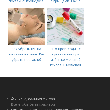
постакне: процедура
с прыщами и акне
Как убрать пятна
Что происходит с
постакне на лице. Как
организмом при
убрать постакне?
избытке мочевой
ксилоты. Мочевая
кислота в крови:
норма и отклонения
© 2026 Идеальная фигура
Всё чтобы быть красивой!
Контакты
Пользовательское соглашение