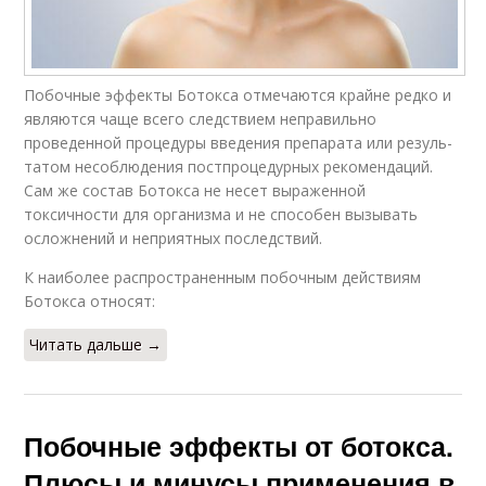
Побочные эффекты Ботокса отме­ча­ются крайне редко и
являются чаще всего следствием непра­виль­но
проведенной процедуры введения препарата или ре­зуль­
та­том несоблюдения пост­про­це­дур­ных рекомендаций.
Сам же состав Ботокса не несет выраженной
токсичности для организма и не способен вызывать
осложнений и неприятных последствий.
К наиболее распространенным побочным действиям
Ботокса относят:
Читать дальше →
Побочные эффекты от ботокса.
Плюсы и минусы применения в