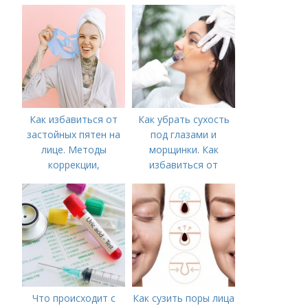
Как избавиться от
Как убрать сухость
застойных пятен на
под глазами и
лице. Методы
морщинки. Как
коррекции,
избавиться от
аппаратного лечения
морщин под глазами:
акне и удаления
косметологические
рубцов и шрамов
процедуры
постакне
Что происходит с
Как сузить поры лица