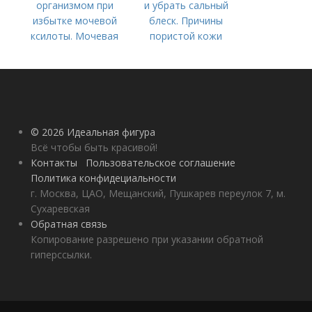
организмом при
и убрать сальный
избытке мочевой
блеск. Причины
ксилоты. Мочевая
пористой кожи
кислота в крови:
норма и отклонения
© 2026 Идеальная фигура
Всё чтобы быть красивой!
Контакты
Пользовательское соглашение
Политика конфидециальности
г. Москва, ЦАО, Мещанский, Пушкарев переулок 7, м.
Сухаревская
Обратная связь
Копирование разрешено при указании обратной
гиперссылки.